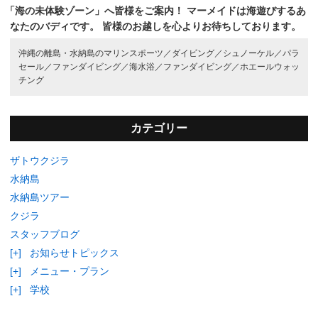
「海の未体験ゾーン」へ皆様をご案内！
マーメイドは海遊びするあ
なたのバディです。
皆様のお越しを心よりお待ちしております。
沖縄の離島・水納島のマリンスポーツ／
ダイビング／
シュノーケル／
パラ
セール／
ファンダイビング／
海水浴／
ファンダイビング／
ホエールウォッ
チング
カテゴリー
ザトウクジラ
水納島
水納島ツアー
クジラ
スタッフブログ
[+]
お知らせトピックス
[+]
メニュー・プラン
[+]
学校