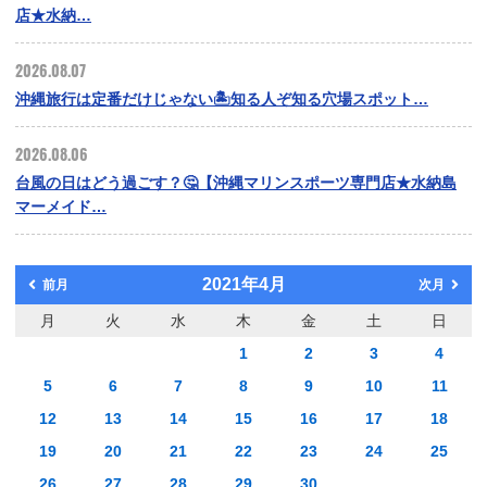
店★水納…
2026.08.07
沖縄旅行は定番だけじゃない🏝️知る人ぞ知る穴場スポット…
2026.08.06
台風の日はどう過ごす？🤔【沖縄マリンスポーツ専門店★水納島
マーメイド…
2021年4月
前月
次月
月
火
水
木
金
土
日
1
2
3
4
5
6
7
8
9
10
11
12
13
14
15
16
17
18
19
20
21
22
23
24
25
26
27
28
29
30