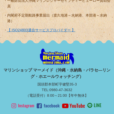
一般財団法人沖縄マリンレジャーセイフティービューロー賛助会
員
内閣府不定期航路事業届出（渡久地港～水納港、本部港～水納
港）
【 ISO24803適合サービスプロバイダー 】
マリンショップ マーメイド（沖縄・水納島・パラセ―リン
グ・ホエールウォッチング）
国頭郡本部町字健堅35-3
TEL:0980-47-3632
（電話受付）8:00～21:00【年中無休】