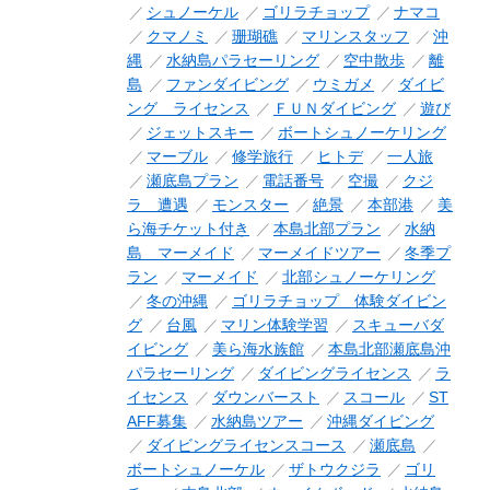
シュノーケル
ゴリラチョップ
ナマコ
クマノミ
珊瑚礁
マリンスタッフ
沖
縄
水納島パラセーリング
空中散歩
離
島
ファンダイビング
ウミガメ
ダイビ
ング ライセンス
ＦＵＮダイビング
遊び
ジェットスキー
ボートシュノーケリング
マーブル
修学旅行
ヒトデ
一人旅
瀬底島プラン
電話番号
空撮
クジ
ラ 遭遇
モンスター
絶景
本部港
美
ら海チケット付き
本島北部プラン
水納
島 マーメイド
マーメイドツアー
冬季プ
ラン
マーメイド
北部シュノーケリング
冬の沖縄
ゴリラチョップ 体験ダイビン
グ
台風
マリン体験学習
スキューバダ
イビング
美ら海水族館
本島北部瀬底島沖
パラセーリング
ダイビングライセンス
ラ
イセンス
ダウンバースト
スコール
ST
AFF募集
水納島ツアー
沖縄ダイビング
ダイビングライセンスコース
瀬底島
ボートシュノーケル
ザトウクジラ
ゴリ