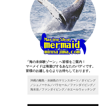
「海の未体験ゾーン」へ皆様をご案内！
マーメイドは海遊びするあなたのバディです。
皆様のお越しを心よりお待ちしております。
沖縄の離島・水納島のマリンスポーツ／
ダイビング
／
シュノーケル／
パラセール／
ファンダイビング／
海水浴／
ファンダイビング／
ホエールウォッチング