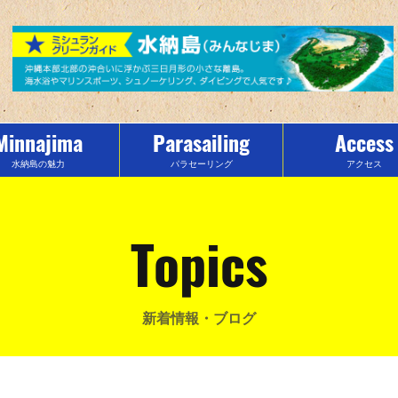
Minnajima
Parasailing
Access
水納島の魅力
パラセーリング
アクセス
Topics
新着情報・ブログ