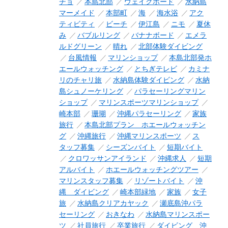
チョ
本島北部
ウェイクボード
水納島
マーメイド
本部町
海
海水浴
アク
ティビティ
ビーチ
伊江島
ニモ
夏休
み
バブルリング
バナナボード
エメラ
ルドグリーン
晴れ
北部体験ダイビング
台風情報
マリンショップ
本島北部発ホ
エールウォッチング
とちぎテレビ
カミナ
リのチャリ旅
水納島体験ダイビング
水納
島シュノーケリング
パラセーリングマリン
ショップ
マリンスポーツマリンショップ
崎本部
珊瑚
沖縄パラセーリング
家族
旅行
本島北部プラン ホエールウォッチン
グ
沖縄旅行
沖縄マリンスポーツ
ス
タッフ募集
シーズンバイト
短期バイト
クロワッサンアイランド
沖縄求人
短期
アルバイト
ホエールウォッチングツアー
マリンスタッフ募集
リゾートバイト
沖
縄 ダイビング
崎本部緑地
家族
女子
旅
水納島クリアカヤック
瀬底島沖パラ
セーリング
おきなわ
水納島マリンスポー
ツ
社員旅行
卒業旅行
ダイビング 沖