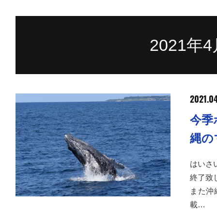
2021年
2021.0
今季
縄の
はいさ
終了致
また沖
載…