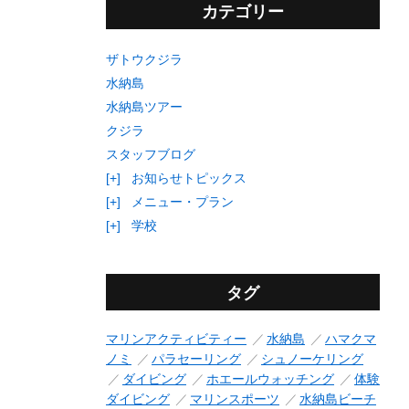
カテゴリー
ザトウクジラ
水納島
水納島ツアー
クジラ
スタッフブログ
[+]
お知らせトピックス
[+]
メニュー・プラン
[+]
学校
タグ
マリンアクティビティー
水納島
ハマクマ
ノミ
パラセーリング
シュノーケリング
ダイビング
ホエールウォッチング
体験
ダイビング
マリンスポーツ
水納島ビーチ