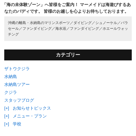
「海の未体験ゾーン」へ皆様をご案内！
マーメイドは海遊びするあ
なたのバディです。
皆様のお越しを心よりお待ちしております。
沖縄の離島・水納島のマリンスポーツ／
ダイビング／
シュノーケル／
パラ
セール／
ファンダイビング／
海水浴／
ファンダイビング／
ホエールウォッ
チング
カテゴリー
ザトウクジラ
水納島
水納島ツアー
クジラ
スタッフブログ
[+]
お知らせトピックス
[+]
メニュー・プラン
[+]
学校