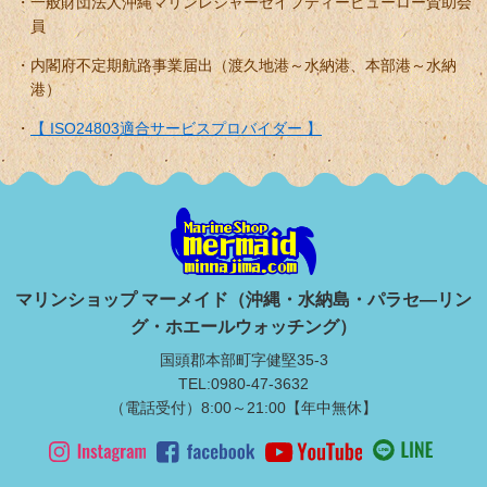
一般財団法人沖縄マリンレジャーセイフティービューロー賛助会
員
内閣府不定期航路事業届出（渡久地港～水納港、本部港～水納
港）
【 ISO24803適合サービスプロバイダー 】
マリンショップ マーメイド（沖縄・水納島・パラセ―リン
グ・ホエールウォッチング）
国頭郡本部町字健堅35-3
TEL:0980-47-3632
（電話受付）8:00～21:00【年中無休】