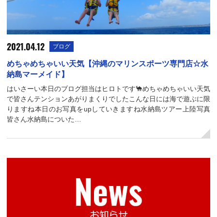
2021.04.12
ブログ
めちゃめちゃいい天気【沖縄のマリンスポーツ専門店☆水
納島マーメイド】
はいさーい本日のブログ担当はヒロトです🐪めちゃめちゃいい天気
で皆さんテンションあがりまくりでしたこんな日には海で遊ぶに限
りますね本日のお写真をupしていきますね水納島ツアー上陸写真
皆さん水納島についた…