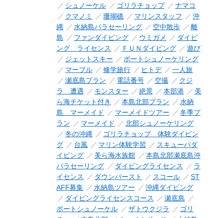
シュノーケル
ゴリラチョップ
ナマコ
クマノミ
珊瑚礁
マリンスタッフ
沖
縄
水納島パラセーリング
空中散歩
離
島
ファンダイビング
ウミガメ
ダイビ
ング ライセンス
ＦＵＮダイビング
遊び
ジェットスキー
ボートシュノーケリング
マーブル
修学旅行
ヒトデ
一人旅
瀬底島プラン
電話番号
空撮
クジ
ラ 遭遇
モンスター
絶景
本部港
美
ら海チケット付き
本島北部プラン
水納
島 マーメイド
マーメイドツアー
冬季プ
ラン
マーメイド
北部シュノーケリング
冬の沖縄
ゴリラチョップ 体験ダイビン
グ
台風
マリン体験学習
スキューバダ
イビング
美ら海水族館
本島北部瀬底島沖
パラセーリング
ダイビングライセンス
ラ
イセンス
ダウンバースト
スコール
ST
AFF募集
水納島ツアー
沖縄ダイビング
ダイビングライセンスコース
瀬底島
ボートシュノーケル
ザトウクジラ
ゴリ