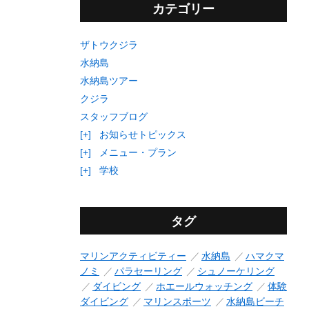
カテゴリー
ザトウクジラ
水納島
水納島ツアー
クジラ
スタッフブログ
[+]
お知らせトピックス
[+]
メニュー・プラン
[+]
学校
タグ
マリンアクティビティー
水納島
ハマクマ
ノミ
パラセーリング
シュノーケリング
ダイビング
ホエールウォッチング
体験
ダイビング
マリンスポーツ
水納島ビーチ