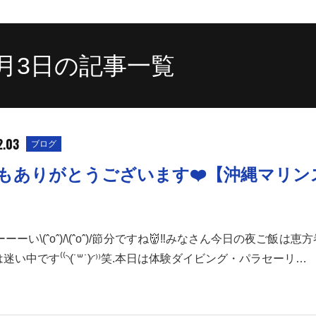
2月3日の記事一覧
2.03
ブログ
もありがとうございます❤️【沖縄マリン
ーーい\(ˆoˆ)/\(ˆoˆ)/節分ですね👹‼︎みなさん今日の夜ご飯は
は迷い中です⁽⁽◝(˙꒳˙)◜⁾⁾笑.本日は体験ダイビング・パラセーリ…