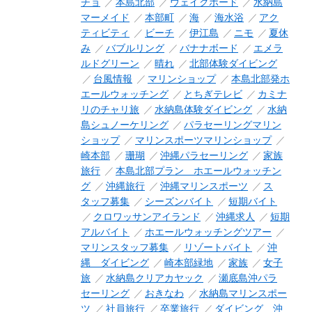
チョ
本島北部
ウェイクボード
水納島
マーメイド
本部町
海
海水浴
アク
ティビティ
ビーチ
伊江島
ニモ
夏休
み
バブルリング
バナナボード
エメラ
ルドグリーン
晴れ
北部体験ダイビング
台風情報
マリンショップ
本島北部発ホ
エールウォッチング
とちぎテレビ
カミナ
リのチャリ旅
水納島体験ダイビング
水納
島シュノーケリング
パラセーリングマリン
ショップ
マリンスポーツマリンショップ
崎本部
珊瑚
沖縄パラセーリング
家族
旅行
本島北部プラン ホエールウォッチン
グ
沖縄旅行
沖縄マリンスポーツ
ス
タッフ募集
シーズンバイト
短期バイト
クロワッサンアイランド
沖縄求人
短期
アルバイト
ホエールウォッチングツアー
マリンスタッフ募集
リゾートバイト
沖
縄 ダイビング
崎本部緑地
家族
女子
旅
水納島クリアカヤック
瀬底島沖パラ
セーリング
おきなわ
水納島マリンスポー
ツ
社員旅行
卒業旅行
ダイビング 沖