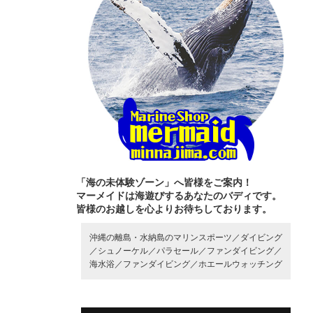
「海の未体験ゾーン」へ皆様をご案内！
マーメイドは海遊びするあなたのバディです。
皆様のお越しを心よりお待ちしております。
沖縄の離島・水納島のマリンスポーツ／
ダイビング
／
シュノーケル／
パラセール／
ファンダイビング／
海水浴／
ファンダイビング／
ホエールウォッチング