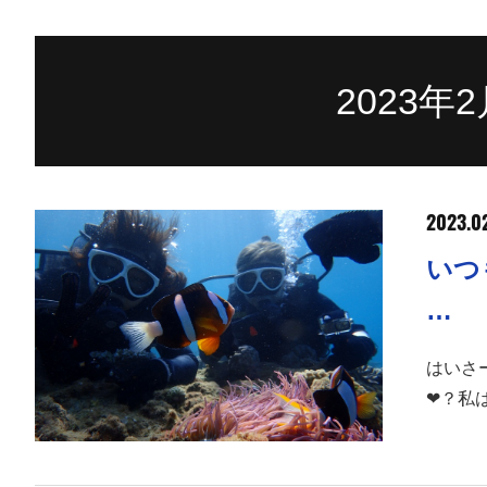
2023年
2023.0
いつ
…
はいさー
❤︎？私