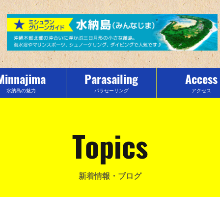
Minnajima
Parasailing
Access
水納島の魅力
パラセーリング
アクセス
Topics
新着情報・ブログ