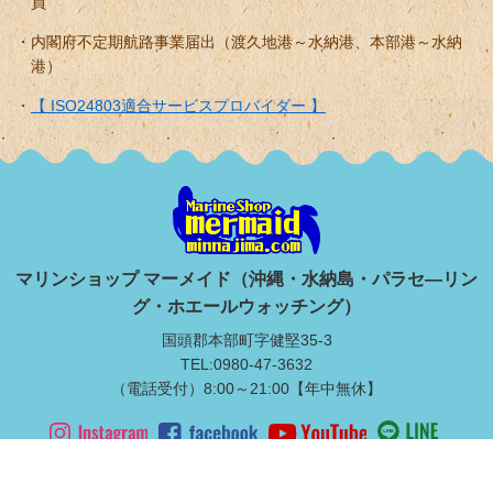
員
内閣府不定期航路事業届出（渡久地港～水納港、本部港～水納
港）
【 ISO24803適合サービスプロバイダー 】
マリンショップ マーメイド（沖縄・水納島・パラセ―リン
グ・ホエールウォッチング）
国頭郡本部町字健堅35-3
TEL:0980-47-3632
（電話受付）8:00～21:00【年中無休】