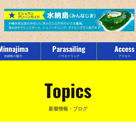
Minnajima
Parasailing
Access
水納島の魅力
パラセーリング
アクセス
Topics
新着情報・ブログ