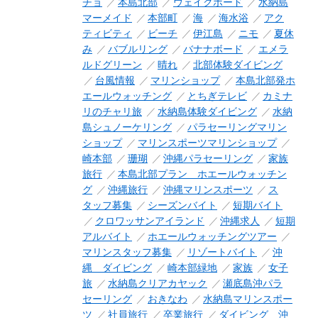
チョ
本島北部
ウェイクボード
水納島
マーメイド
本部町
海
海水浴
アク
ティビティ
ビーチ
伊江島
ニモ
夏休
み
バブルリング
バナナボード
エメラ
ルドグリーン
晴れ
北部体験ダイビング
台風情報
マリンショップ
本島北部発ホ
エールウォッチング
とちぎテレビ
カミナ
リのチャリ旅
水納島体験ダイビング
水納
島シュノーケリング
パラセーリングマリン
ショップ
マリンスポーツマリンショップ
崎本部
珊瑚
沖縄パラセーリング
家族
旅行
本島北部プラン ホエールウォッチン
グ
沖縄旅行
沖縄マリンスポーツ
ス
タッフ募集
シーズンバイト
短期バイト
クロワッサンアイランド
沖縄求人
短期
アルバイト
ホエールウォッチングツアー
マリンスタッフ募集
リゾートバイト
沖
縄 ダイビング
崎本部緑地
家族
女子
旅
水納島クリアカヤック
瀬底島沖パラ
セーリング
おきなわ
水納島マリンスポー
ツ
社員旅行
卒業旅行
ダイビング 沖