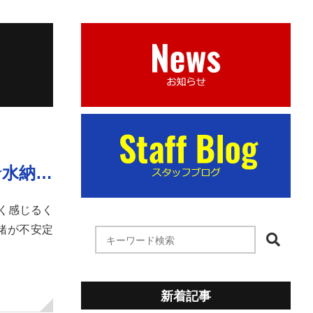
★水納…
暑く感じるく
情緒が不安定
新着記事