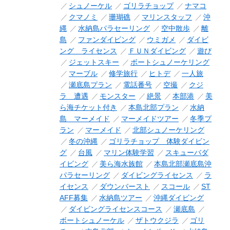
シュノーケル
ゴリラチョップ
ナマコ
クマノミ
珊瑚礁
マリンスタッフ
沖
縄
水納島パラセーリング
空中散歩
離
島
ファンダイビング
ウミガメ
ダイビ
ング ライセンス
ＦＵＮダイビング
遊び
ジェットスキー
ボートシュノーケリング
マーブル
修学旅行
ヒトデ
一人旅
瀬底島プラン
電話番号
空撮
クジ
ラ 遭遇
モンスター
絶景
本部港
美
ら海チケット付き
本島北部プラン
水納
島 マーメイド
マーメイドツアー
冬季プ
ラン
マーメイド
北部シュノーケリング
冬の沖縄
ゴリラチョップ 体験ダイビン
グ
台風
マリン体験学習
スキューバダ
イビング
美ら海水族館
本島北部瀬底島沖
パラセーリング
ダイビングライセンス
ラ
イセンス
ダウンバースト
スコール
ST
AFF募集
水納島ツアー
沖縄ダイビング
ダイビングライセンスコース
瀬底島
ボートシュノーケル
ザトウクジラ
ゴリ