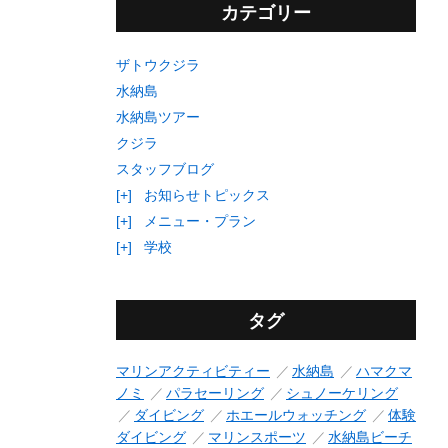
カテゴリー
ザトウクジラ
水納島
水納島ツアー
クジラ
スタッフブログ
[+]
お知らせトピックス
[+]
メニュー・プラン
[+]
学校
タグ
マリンアクティビティー
水納島
ハマクマ
ノミ
パラセーリング
シュノーケリング
ダイビング
ホエールウォッチング
体験
ダイビング
マリンスポーツ
水納島ビーチ