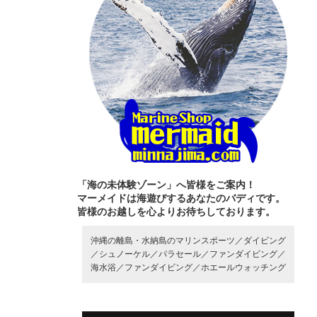
「海の未体験ゾーン」へ皆様をご案内！
マーメイドは海遊びするあなたのバディです。
皆様のお越しを心よりお待ちしております。
沖縄の離島・水納島のマリンスポーツ／
ダイビング
／
シュノーケル／
パラセール／
ファンダイビング／
海水浴／
ファンダイビング／
ホエールウォッチング