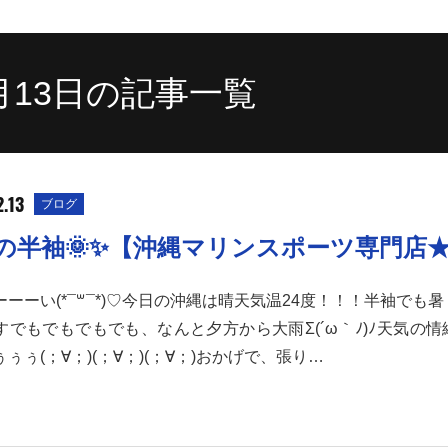
2月13日の記事一覧
.13
ブログ
の半袖🌞✨【沖縄マリンスポーツ専門店
ーーーい(*¯꒳¯*)♡今日の沖縄は晴天気温24度！！！半袖でも
すでもでもでもでも、なんと夕方から大雨Σ(´ω｀ﾉ)ﾉ天気の
ぅぅ(；∀；)(；∀；)(；∀；)おかげで、張り…