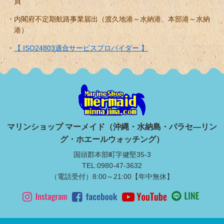
員
内閣府不定期航路事業届出（渡久地港～水納港、本部港～水納
港）
【 ISO24803適合サービスプロバイダー 】
マリンショップ マーメイド（沖縄・水納島・パラセ―リン
グ・ホエールウォッチング）
国頭郡本部町字健堅35-3
TEL:0980-47-3632
（電話受付）8:00～21:00【年中無休】