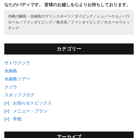
なたのバディです。
皆様のお越しを心よりお待ちしております。
沖縄の離島・水納島のマリンスポーツ／
ダイビング／
シュノーケル／
パラ
セール／
ファンダイビング／
海水浴／
ファンダイビング／
ホエールウォッ
チング
カテゴリー
ザトウクジラ
水納島
水納島ツアー
クジラ
スタッフブログ
[+]
お知らせトピックス
[+]
メニュー・プラン
[+]
学校
アーカイブ