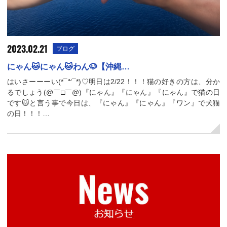
2023.02.21
ブログ
にゃん🐱にゃん🐱わん🐶【沖縄…
はいさーーーい(*¯꒳¯*)♡明日は2/22！！！猫の好きの方は、分か
るでしょう(@￣□￣@)『にゃん』『にゃん』『にゃん』で猫の日
です🐱と言う事で今日は、『にゃん』『にゃん』『ワン』で犬猫
の日！！！…