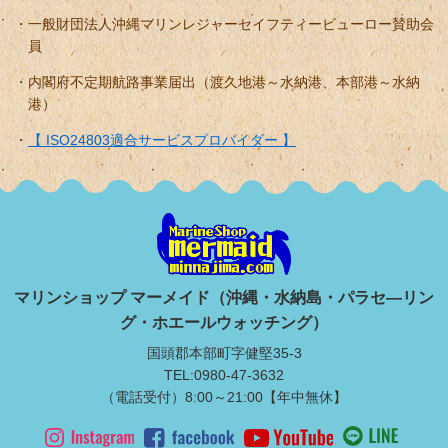
一般財団法人沖縄マリンレジャーセイフティービューロー賛助会
員
内閣府不定期航路事業届出（渡久地港～水納港、本部港～水納
港）
【 ISO24803適合サービスプロバイダー 】
マリンショップ マーメイド（沖縄・水納島・パラセ―リン
グ・ホエールウォッチング）
国頭郡本部町字健堅35-3
TEL:0980-47-3632
（電話受付）8:00～21:00【年中無休】