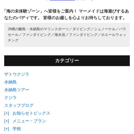
「海の未体験ゾーン」へ皆様をご案内！
マーメイドは海遊びするあ
なたのバディです。
皆様のお越しを心よりお待ちしております。
沖縄の離島・水納島のマリンスポーツ／
ダイビング／
シュノーケル／
パラ
セール／
ファンダイビング／
海水浴／
ファンダイビング／
ホエールウォッ
チング
カテゴリー
ザトウクジラ
水納島
水納島ツアー
クジラ
スタッフブログ
[+]
お知らせトピックス
[+]
メニュー・プラン
[+]
学校