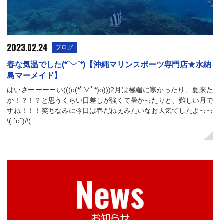
2023.02.24
ブログ
春な気温でした(*˘︶˘*)【沖縄マリンスポーツ専門店★水納
島マーメイド】
はいさーーーーい(((o(*ﾟ▽ﾟ*)o)))2月は極端に寒かったり、夏来た
か！？！？と思うくらい日差しが強くて暑かったりと、難しい月で
すね！！！笑ちなみに今日は春だねぇみたいなお天気でしたよっっ
\( ˆoˆ)/\(…