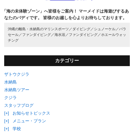
「海の未体験ゾーン」へ皆様をご案内！
マーメイドは海遊びするあ
なたのバディです。
皆様のお越しを心よりお待ちしております。
沖縄の離島・水納島のマリンスポーツ／
ダイビング／
シュノーケル／
パラ
セール／
ファンダイビング／
海水浴／
ファンダイビング／
ホエールウォッ
チング
カテゴリー
ザトウクジラ
水納島
水納島ツアー
クジラ
スタッフブログ
[+]
お知らせトピックス
[+]
メニュー・プラン
[+]
学校