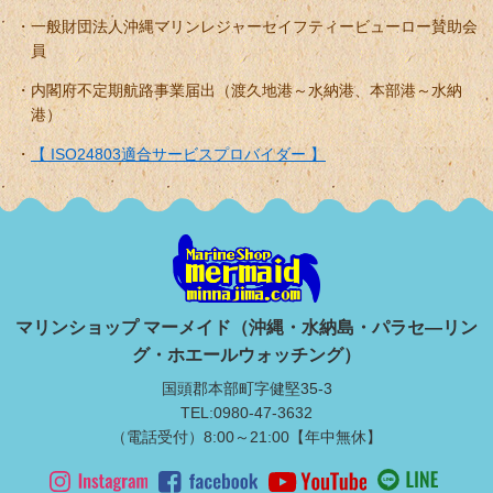
一般財団法人沖縄マリンレジャーセイフティービューロー賛助会
員
内閣府不定期航路事業届出（渡久地港～水納港、本部港～水納
港）
【 ISO24803適合サービスプロバイダー 】
マリンショップ マーメイド（沖縄・水納島・パラセ―リン
グ・ホエールウォッチング）
国頭郡本部町字健堅35-3
TEL:0980-47-3632
（電話受付）8:00～21:00【年中無休】