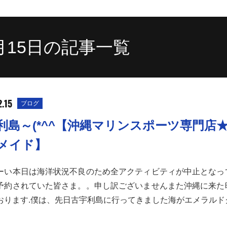
2月15日の記事一覧
.15
ブログ
利島～(*^^【沖縄マリンスポーツ専門店
メイド】
ーい本日は海洋状況不良のため全アクティビティが中止となっ
予約されていた皆さま。。申し訳ございませんまた沖縄に来た
おります.僕は、先日古宇利島に行ってきました海がエメラルド