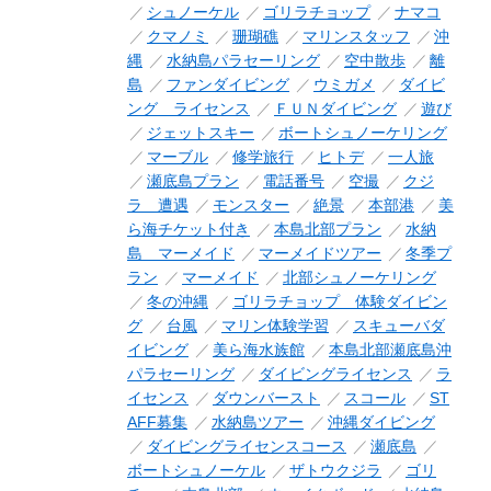
シュノーケル
ゴリラチョップ
ナマコ
クマノミ
珊瑚礁
マリンスタッフ
沖
縄
水納島パラセーリング
空中散歩
離
島
ファンダイビング
ウミガメ
ダイビ
ング ライセンス
ＦＵＮダイビング
遊び
ジェットスキー
ボートシュノーケリング
マーブル
修学旅行
ヒトデ
一人旅
瀬底島プラン
電話番号
空撮
クジ
ラ 遭遇
モンスター
絶景
本部港
美
ら海チケット付き
本島北部プラン
水納
島 マーメイド
マーメイドツアー
冬季プ
ラン
マーメイド
北部シュノーケリング
冬の沖縄
ゴリラチョップ 体験ダイビン
グ
台風
マリン体験学習
スキューバダ
イビング
美ら海水族館
本島北部瀬底島沖
パラセーリング
ダイビングライセンス
ラ
イセンス
ダウンバースト
スコール
ST
AFF募集
水納島ツアー
沖縄ダイビング
ダイビングライセンスコース
瀬底島
ボートシュノーケル
ザトウクジラ
ゴリ