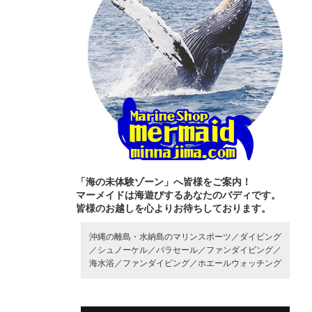
「海の未体験ゾーン」へ皆様をご案内！
マーメイドは海遊びするあなたのバディです。
皆様のお越しを心よりお待ちしております。
沖縄の離島・水納島のマリンスポーツ／
ダイビング
／
シュノーケル／
パラセール／
ファンダイビング／
海水浴／
ファンダイビング／
ホエールウォッチング