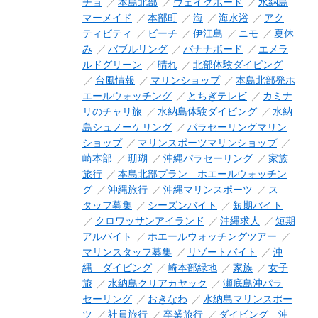
チョ
本島北部
ウェイクボード
水納島
マーメイド
本部町
海
海水浴
アク
ティビティ
ビーチ
伊江島
ニモ
夏休
み
バブルリング
バナナボード
エメラ
ルドグリーン
晴れ
北部体験ダイビング
台風情報
マリンショップ
本島北部発ホ
エールウォッチング
とちぎテレビ
カミナ
リのチャリ旅
水納島体験ダイビング
水納
島シュノーケリング
パラセーリングマリン
ショップ
マリンスポーツマリンショップ
崎本部
珊瑚
沖縄パラセーリング
家族
旅行
本島北部プラン ホエールウォッチン
グ
沖縄旅行
沖縄マリンスポーツ
ス
タッフ募集
シーズンバイト
短期バイト
クロワッサンアイランド
沖縄求人
短期
アルバイト
ホエールウォッチングツアー
マリンスタッフ募集
リゾートバイト
沖
縄 ダイビング
崎本部緑地
家族
女子
旅
水納島クリアカヤック
瀬底島沖パラ
セーリング
おきなわ
水納島マリンスポー
ツ
社員旅行
卒業旅行
ダイビング 沖