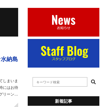
★水納島
てしまいま
時にはお待
グリーン…
新着記事