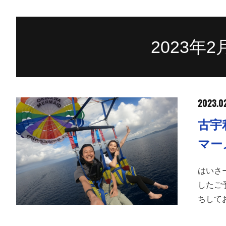
2023年
2023.02
古宇
マー
はいさ
したご
ちして