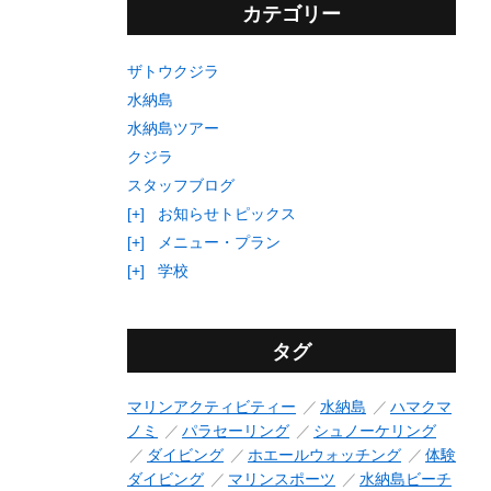
カテゴリー
ザトウクジラ
水納島
水納島ツアー
クジラ
スタッフブログ
[+]
お知らせトピックス
[+]
メニュー・プラン
[+]
学校
タグ
マリンアクティビティー
水納島
ハマクマ
ノミ
パラセーリング
シュノーケリング
ダイビング
ホエールウォッチング
体験
ダイビング
マリンスポーツ
水納島ビーチ