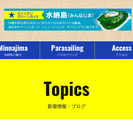
Minnajima
Parasailing
Access
水納島の魅力
パラセーリング
アクセス
Topics
新着情報・ブログ