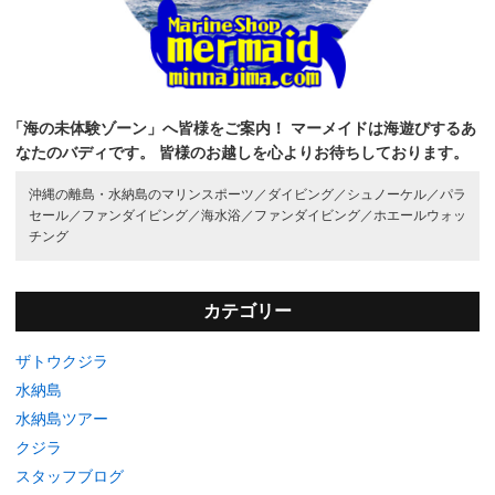
「海の未体験ゾーン」へ皆様をご案内！
マーメイドは海遊びするあ
なたのバディです。
皆様のお越しを心よりお待ちしております。
沖縄の離島・水納島のマリンスポーツ／
ダイビング／
シュノーケル／
パラ
セール／
ファンダイビング／
海水浴／
ファンダイビング／
ホエールウォッ
チング
カテゴリー
ザトウクジラ
水納島
水納島ツアー
クジラ
スタッフブログ