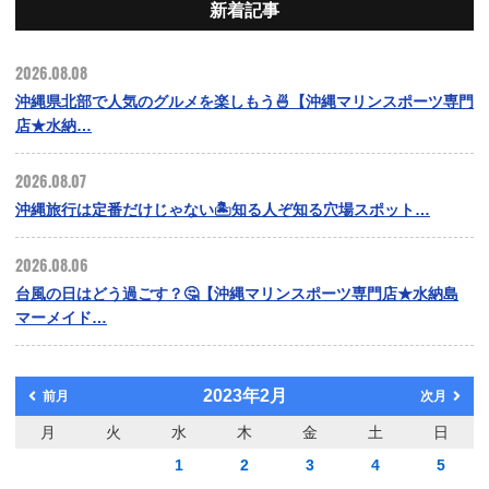
新着記事
2026.08.08
沖縄県北部で人気のグルメを楽しもう🍜【沖縄マリンスポーツ専門
店★水納…
2026.08.07
沖縄旅行は定番だけじゃない🏝️知る人ぞ知る穴場スポット…
2026.08.06
台風の日はどう過ごす？🤔【沖縄マリンスポーツ専門店★水納島
マーメイド…
2023年2月
前月
次月
月
火
水
木
金
土
日
1
2
3
4
5