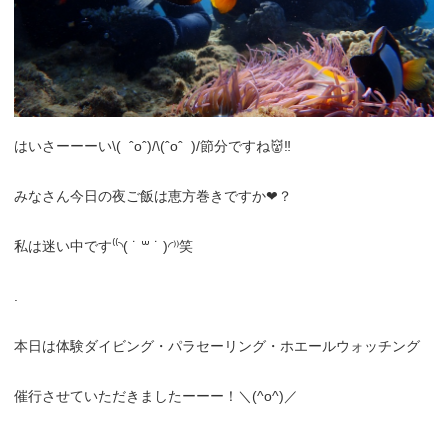
はいさーーーい\( ˆoˆ)/\(ˆoˆ )/節分ですね👹‼︎
みなさん今日の夜ご飯は恵方巻きですか❤︎？
私は迷い中です⁽⁽◝( ˙ ꒳ ˙ )◜⁾⁾笑
.
本日は体験ダイビング・パラセーリング・ホエールウォッチング
催行させていただきましたーーー！＼(^o^)／
.