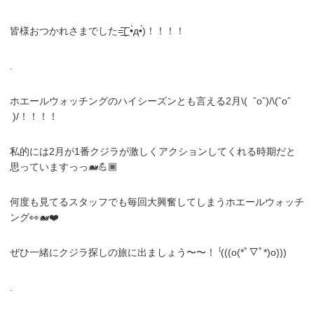
皆様おつかれさまでした=͟͟͞͞( •̀д•́)！！！！
.
ホエールウォッチングのハイシーズンとも言える2月\( ˆoˆ)/\(ˆoˆ
)/！！！！
私的には2月が1番クジラが激しくアクションしてくれる時期だと
思っていますっっ🐋💪🏾
何度も見てるスタッフでも毎回大興奮してしまうホエールウォッチ
ング👀🐋❤️
ぜひ一緒にクジラ探しの旅に出ましょう〜〜！ ⁽(((o(*ﾟ▽ﾟ*)o)))
.