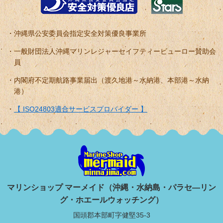
沖縄県公安委員会指定安全対策優良事業所
一般財団法人沖縄マリンレジャーセイフティービューロー賛助会
員
内閣府不定期航路事業届出（渡久地港～水納港、本部港～水納
港）
【 ISO24803適合サービスプロバイダー 】
マリンショップ マーメイド（沖縄・水納島・パラセ―リン
グ・ホエールウォッチング）
国頭郡本部町字健堅35-3