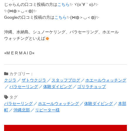
じゃらんの口コミ投稿の方は
こちら
✨ヾ(o´∀｀o)ﾉ✨
✨(⋈◍＞◡＜◍)✨
Googleの口コミ投稿の方は
こちら
✨(⋈◍＞◡＜◍)✨
沖縄、水納島、シュノーケリング、パラセーリング、ホエール
ウォッチングといえば
⭐︎M E R M A I D⭐︎
カテゴリー：
クジラ
ザトウクジラ
スタッフブログ
ホエールウォッチング
パラセーリング
体験ダイビング
ゴリラチョップ
タグ
パラセーリング
ホエールウォッチング
体験ダイビング
本部
町
沖縄北部
リピーター様