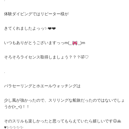
体験ダイビングではリピーター様が
きてくれましたよっっ✨❤️❤️
いつもありがとうございますっっm(_
_)m
そろそろライセンス取得しましょう？？？🤣♡
.
パラセーリングとホエールウォッチングは
少し風が強かったので、スリリングな船旅だったのではないでしょ
うか(>_<)！！
そのスリルも楽しかったと思ってもらえていたら嬉しいです😖🙏
♥️✨✨✨✨✨