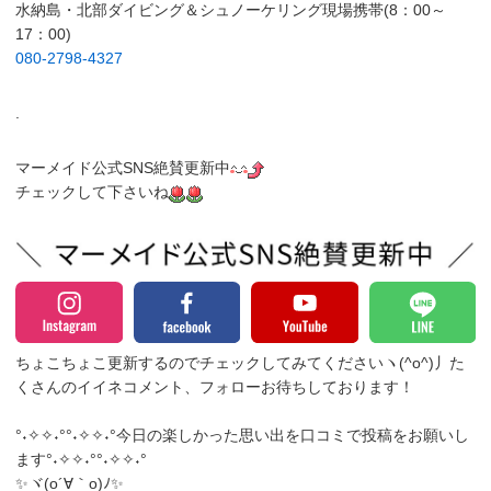
水納島・北部ダイビング＆シュノーケリング現場携帯(8：00～
17：00)
080-2798-4327
.
マーメイド公式SNS絶賛更新中
チェックして下さいね
ちょこちょこ更新するのでチェックしてみてくださいヽ(^o^)丿
た
くさんのイイネコメント、フォローお待ちしております！
°˖✧✧˖°°˖✧✧˖°今日の楽しかった思い出を口コミで投稿をお願いし
ます°˖✧✧˖°°˖✧✧˖°
✨ヾ(o´∀｀o)ﾉ✨