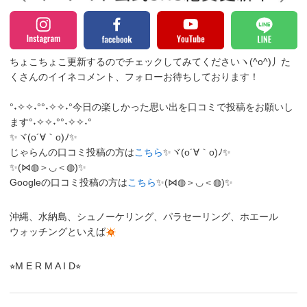
ちょこちょこ更新するのでチェックしてみてくださいヽ(^o^)丿
た
くさんのイイネコメント、フォローお待ちしております！
°˖✧✧˖°°˖✧✧˖°今日の楽しかった思い出を口コミで投稿をお願いし
ます°˖✧✧˖°°˖✧✧˖°
✨ヾ(o´∀｀o)ﾉ✨
じゃらんの口コミ投稿の方は
こちら
✨ヾ(o´∀｀o)ﾉ✨
✨(⋈◍＞◡＜◍)✨
Googleの口コミ投稿の方は
こちら
✨(⋈◍＞◡＜◍)✨
沖縄、水納島、シュノーケリング、パラセーリング、ホエール
ウォッチングといえば
⭐︎M E R M A I D⭐︎