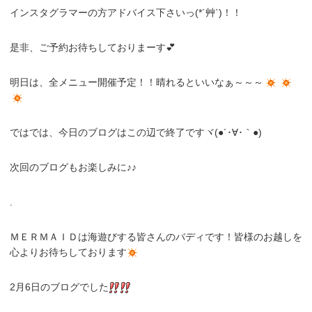
インスタグラマーの方アドバイス下さいっ(*´艸`)！！
是非、ご予約お待ちしておりまーす💕
明日は、全メニュー開催予定！！晴れるといいなぁ～～～
ではでは、今日のブログはこの辺で終了ですヾ(●´･∀･｀●)
次回のブログもお楽しみに♪♪
.
ＭＥＲＭＡＩＤは海遊びする皆さんのバディです！皆様のお越しを
心よりお待ちしております
2月6日のブログでした