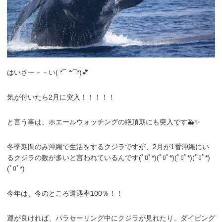
はいさー－－い( *¯ ꒳¯*)💕
気が付いたら2月に突入！！！！！
と言う事は、ホエールウォッチングの絶頂期にも突入です🐳✨
冬季期間のみ沖縄で生活をするクジラですが、2月が1番沖縄にい
るクジラの数が多いと言われているんです(ﾟﾛﾟ*)(ﾟﾛﾟ*)(ﾟﾛﾟ*)(ﾟﾛﾟ*)
(ﾟﾛﾟ*)
今年は、今のところ遭遇率100％！！
運が良ければ、パラセーリング中にクジラが見れたり、ダイビング