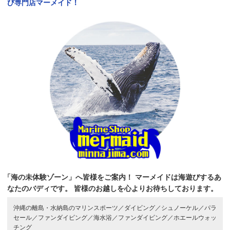
び専門店マーメイド！
「海の未体験ゾーン」へ皆様をご案内！
マーメイドは海遊びするあ
なたのバディです。
皆様のお越しを心よりお待ちしております。
沖縄の離島・水納島のマリンスポーツ／
ダイビング／
シュノーケル／
パラ
セール／
ファンダイビング／
海水浴／
ファンダイビング／
ホエールウォッ
チング