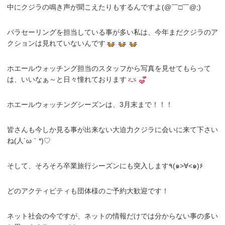
中にクジラの鳴き声が聞こえたりもするんですよ(@￣□￣@;)
パラセーリングを担当している事が多い私は、今年まだクジラのア
クションは見れていないんです
ホエールウォッチング担当のスタッフから写真を見せてもらって
は、いいなぁ～と日々憧れております
ホエールウォッチングシーズンは、3月末まで！！！
皆さんも今しか見る事が出来ない大迫力クジラに会いに来て下さい
ね(人´ω｀*)♡
そして、そろそろ卒業旅行シーズンにも突入します٩(๑>∀<๑)۶
どのアクティビティも団体様のご予約大歓迎です！
ネット社会の今ですが、ネットの情報だけでは分からない事の多い