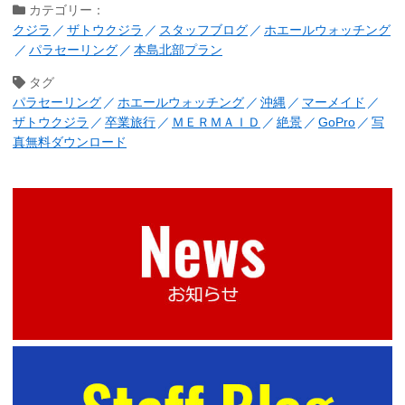
カテゴリー：
クジラ
ザトウクジラ
スタッフブログ
ホエールウォッチング
パラセーリング
本島北部プラン
タグ
パラセーリング
ホエールウォッチング
沖縄
マーメイド
ザトウクジラ
卒業旅行
ＭＥＲＭＡＩＤ
絶景
GoPro
写
真無料ダウンロード