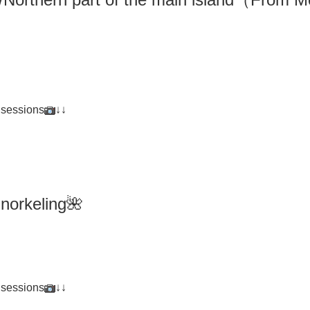
 sessions
↓↓
norkeling🌺
 sessions
↓↓