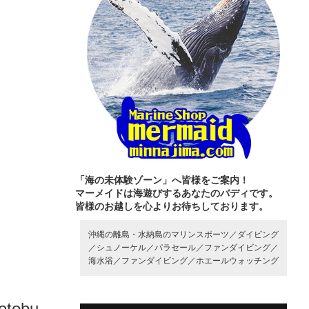
「海の未体験ゾーン」へ皆様をご案内！
マーメイドは海遊びするあなたのバディです。
皆様のお越しを心よりお待ちしております。
沖縄の離島・水納島のマリンスポーツ／
ダイビング
／
シュノーケル／
パラセール／
ファンダイビング／
海水浴／
ファンダイビング／
ホエールウォッチング
otobu