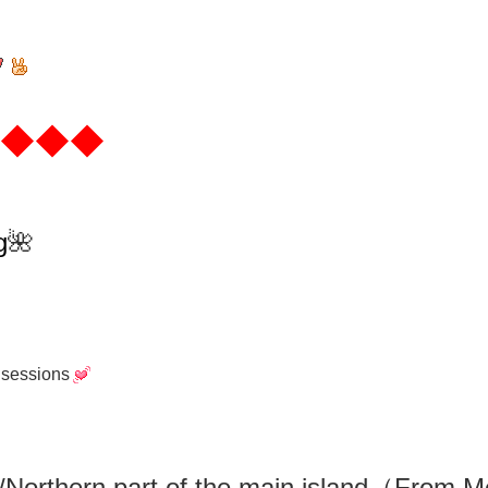
◆◆◆
g
🌺
 sessions
/N
orthern part of the main island（From M