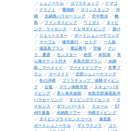
シュノーケル
ゴリラチョップ
ナマコ
クマノミ
珊瑚礁
マリンスタッフ
沖
縄
水納島パラセーリング
空中散歩
離
島
ファンダイビング
ウミガメ
ダイビ
ング ライセンス
ＦＵＮダイビング
遊び
ジェットスキー
ボートシュノーケリング
マーブル
修学旅行
ヒトデ
一人旅
瀬底島プラン
電話番号
空撮
クジ
ラ 遭遇
モンスター
絶景
本部港
美
ら海チケット付き
本島北部プラン
水納
島 マーメイド
マーメイドツアー
冬季プ
ラン
マーメイド
北部シュノーケリング
冬の沖縄
ゴリラチョップ 体験ダイビン
グ
台風
マリン体験学習
スキューバダ
イビング
美ら海水族館
本島北部瀬底島沖
パラセーリング
ダイビングライセンス
ラ
イセンス
ダウンバースト
スコール
ST
AFF募集
水納島ツアー
沖縄ダイビング
ダイビングライセンスコース
瀬底島
ボートシュノーケル
ザトウクジラ
ゴリ