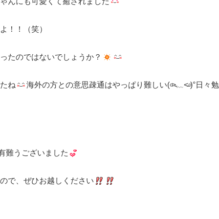
ゃんにも可愛くて癒されました
よ！！（笑）
ったのではないでしょうか？
たね
海外の方との意思疎通はやっぱり難しい
(
৹
˃̵
﹏
˂̵
৹
)°日々
有難うございました
ので、ぜひお越しください