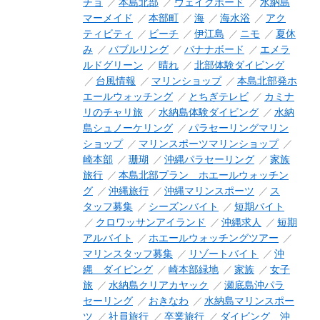
チョ
本島北部
ウェイクボード
水納島
マーメイド
本部町
海
海水浴
アク
ティビティ
ビーチ
伊江島
ニモ
夏休
み
バブルリング
バナナボード
エメラ
ルドグリーン
晴れ
北部体験ダイビング
台風情報
マリンショップ
本島北部発ホ
エールウォッチング
とちぎテレビ
カミナ
リのチャリ旅
水納島体験ダイビング
水納
島シュノーケリング
パラセーリングマリン
ショップ
マリンスポーツマリンショップ
崎本部
珊瑚
沖縄パラセーリング
家族
旅行
本島北部プラン ホエールウォッチン
グ
沖縄旅行
沖縄マリンスポーツ
ス
タッフ募集
シーズンバイト
短期バイト
クロワッサンアイランド
沖縄求人
短期
アルバイト
ホエールウォッチングツアー
マリンスタッフ募集
リゾートバイト
沖
縄 ダイビング
崎本部緑地
家族
女子
旅
水納島クリアカヤック
瀬底島沖パラ
セーリング
おきなわ
水納島マリンスポー
ツ
社員旅行
卒業旅行
ダイビング 沖