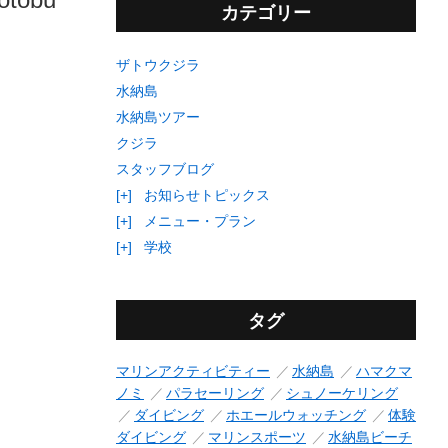
カテゴリー
ザトウクジラ
水納島
水納島ツアー
クジラ
スタッフブログ
[+]
お知らせトピックス
[+]
メニュー・プラン
[+]
学校
タグ
マリンアクティビティー
水納島
ハマクマ
ノミ
パラセーリング
シュノーケリング
ダイビング
ホエールウォッチング
体験
ダイビング
マリンスポーツ
水納島ビーチ