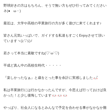
野球好きの方はもちろん、そうで無い方もぜひ行ってみてください
ネ︎︎(●ゝω・)ゞ
最近は、大学や高校の卒業旅行の方が多く遊びに来てくれます♪
皆さん元気いっぱいで、ガイドする私達もすごくEnjoyさせて頂い
ていますヽ(≧▽≦)ﾉ
若さって本当に素敵ですね(♡´ω`♡)
平成ど真ん中の高校生時代・・・・・
『楽しかったなぁ』と歳をとった事を余計に実感しました
私は卒業旅行には行かなかったんですが、今思えば行っておけば良
かった！と少し後悔しています
やっぱり、社会人になるとみんなで予定を合わせる事がなかなか難