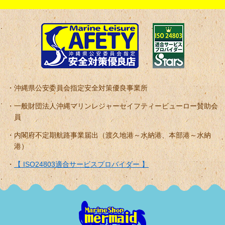
沖縄県公安委員会指定安全対策優良事業所
一般財団法人沖縄マリンレジャーセイフティービューロー賛助会
員
内閣府不定期航路事業届出（渡久地港～水納港、本部港～水納
港）
【 ISO24803適合サービスプロバイダー 】