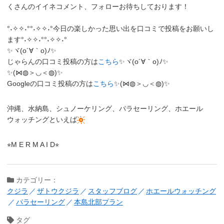
くさんのイイネコメント、フォローお待ちしております！
°˖✧✧˖°°˖✧✧˖°今日の楽しかった思い出を口コミで投稿をお願いし
ます°˖✧✧˖°°˖✧✧˖°
✨ヾ(o´∀｀o)ﾉ✨
じゃらんの口コミ投稿の方は
こちら
✨ヾ(o´∀｀o)ﾉ✨
✨(⋈◍＞◡＜◍)✨
Googleの口コミ投稿の方は
こちら
✨(⋈◍＞◡＜◍)✨
沖縄、水納島、シュノーケリング、パラセーリング、ホエール
ウォッチングといえば
⭐︎M E R M A I D⭐︎
カテゴリー：
クジラ
ザトウクジラ
スタッフブログ
ホエールウォッチング
パラセーリング
本島北部プラン
タグ