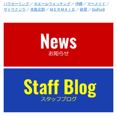
パラセーリング
ホエールウォッチング
沖縄
マーメイド
ザトウクジラ
本島北部
ＭＥＲＭＡＩＤ
絶景
GoPro9