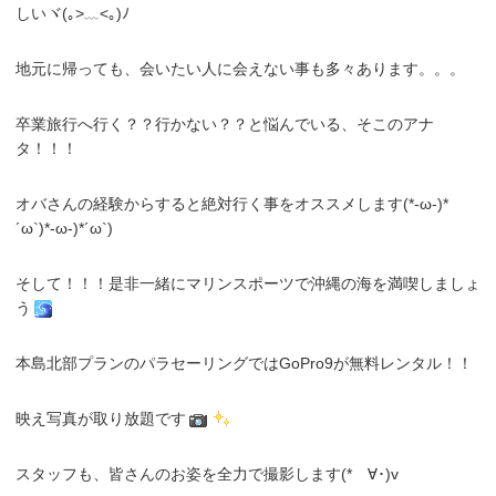
しいヾ(｡>﹏<｡)ﾉ
地元に帰っても、会いたい人に会えない事も多々あります。。。
卒業旅行へ行く？？行かない？？と悩んでいる、そこのアナ
タ！！！
オバさんの経験からすると絶対行く事をオススメします(*-ω-)*
´ω`)*-ω-)*´ω`)
そして！！！是非一緒にマリンスポーツで沖縄の海を満喫しましょ
う
本島北部プランのパラセーリングではGoPro9が無料レンタル！！
映え写真が取り放題です
スタッフも、皆さんのお姿を全力で撮影します(*ゝ∀･)v