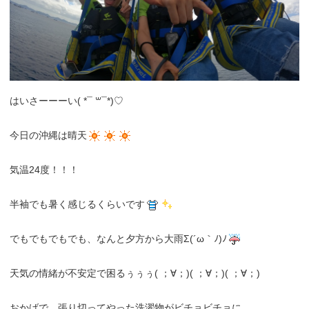
はいさーーーい( *¯ ꒳¯*)♡
今日の沖縄は晴天
気温24度！！！
半袖でも暑く感じるくらいです
でもでもでもでも、なんと夕方から大雨Σ(´ω｀ﾉ)ﾉ
天気の情緒が不安定で困るぅぅぅ( ；∀；)( ；∀；)( ；∀；)
おかげで、張り切ってやった洗濯物がビチョビチョに。。。。。