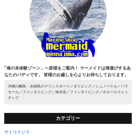
「海の未体験ゾーン」へ皆様をご案内！
マーメイドは海遊びするあ
なたのバディです。
皆様のお越しを心よりお待ちしております。
沖縄の離島・水納島のマリンスポーツ／
ダイビング／
シュノーケル／
パラ
セール／
ファンダイビング／
海水浴／
ファンダイビング／
ホエールウォッ
チング
カテゴリー
ザトウクジラ