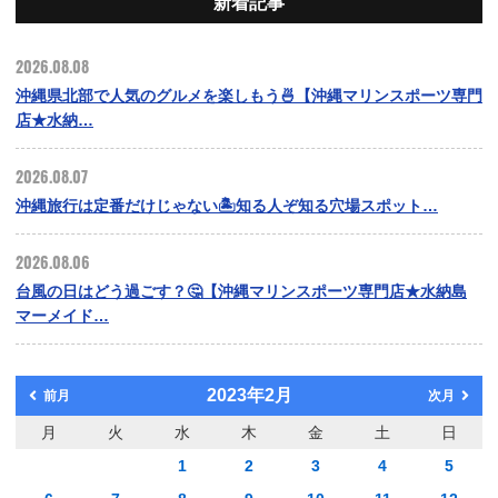
新着記事
2026.08.08
沖縄県北部で人気のグルメを楽しもう🍜【沖縄マリンスポーツ専門
店★水納…
2026.08.07
沖縄旅行は定番だけじゃない🏝️知る人ぞ知る穴場スポット…
2026.08.06
台風の日はどう過ごす？🤔【沖縄マリンスポーツ専門店★水納島
マーメイド…
2023年2月
前月
次月
月
火
水
木
金
土
日
1
2
3
4
5