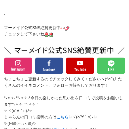
.
マーメイド公式SNS絶賛更新中
チェックして下さいね
ちょこちょこ更新するのでチェックしてみてくださいヽ(^o^)丿
た
くさんのイイネコメント、フォローお待ちしております！
°˖✧✧˖°°˖✧✧˖°今日の楽しかった思い出を口コミで投稿をお願いし
ます°˖✧✧˖°°˖✧✧˖°
✨ヾ(o´∀｀o)ﾉ✨
じゃらんの口コミ投稿の方は
こちら
✨ヾ(o´∀｀o)ﾉ✨
✨(⋈◍＞◡＜◍)✨