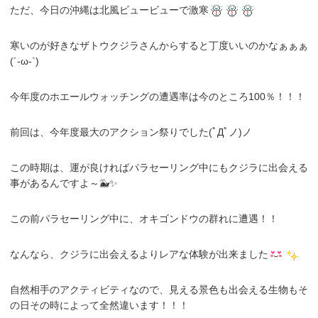
ただ、今日の沖縄は北風ビュービューで激寒
寒いのが好きなザトウクジラさんからすると丁度いいのかなぁぁぁ
(´-ω-`)
今年度のホエールウォッチングの遭遇率は今のところ100％！！！
前回は、今年度最大のアクション祭りでした(ﾟДﾟノ)ノ
この時期は、運が良ければパラセーリング中にもクジラに出会える
事があるんですよ～🐳✨
この前パラセーリング中に、オキゴンドウの群れに遭遇！！
なんなら、クジラに出会えるよりレアな体験が出来ました
自然相手のアクティビティなので、見える景色も出会える生物もそ
の日その時によって全然違います！！！