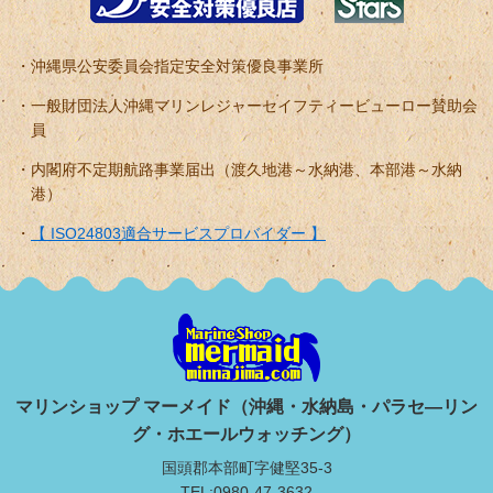
沖縄県公安委員会指定安全対策優良事業所
一般財団法人沖縄マリンレジャーセイフティービューロー賛助会
員
内閣府不定期航路事業届出（渡久地港～水納港、本部港～水納
港）
【 ISO24803適合サービスプロバイダー 】
マリンショップ マーメイド（沖縄・水納島・パラセ―リン
グ・ホエールウォッチング）
国頭郡本部町字健堅35-3
TEL:0980-47-3632