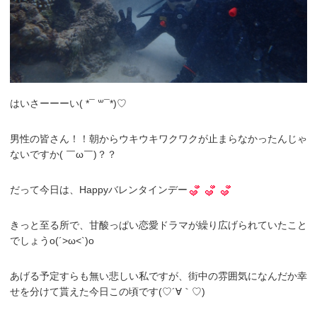
はいさーーーい( *¯ ꒳¯*)♡
男性の皆さん！！朝からウキウキワクワクが止まらなかったんじゃ
ないですか( ￣ω￣)？？
だって今日は、Happyバレンタインデー
きっと至る所で、甘酸っぱい恋愛ドラマが繰り広げられていたこと
でしょうo(´>ω<`)o
あげる予定すらも無い悲しい私ですが、街中の雰囲気になんだか幸
せを分けて貰えた今日この頃です(♡´∀｀♡)