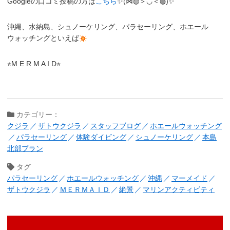
Googleの口コミ投稿の方は
こちら
✨(⋈◍＞◡＜◍)✨
沖縄、水納島、シュノーケリング、パラセーリング、ホエール
ウォッチングといえば
⭐︎M E R M A I D⭐︎
カテゴリー：
クジラ
ザトウクジラ
スタッフブログ
ホエールウォッチング
パラセーリング
体験ダイビング
シュノーケリング
本島
北部プラン
タグ
パラセーリング
ホエールウォッチング
沖縄
マーメイド
ザトウクジラ
ＭＥＲＭＡＩＤ
絶景
マリンアクティビティ