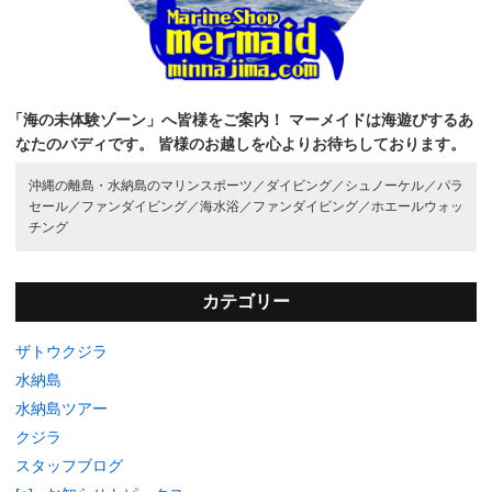
「海の未体験ゾーン」へ皆様をご案内！
マーメイドは海遊びするあ
なたのバディです。
皆様のお越しを心よりお待ちしております。
沖縄の離島・水納島のマリンスポーツ／
ダイビング／
シュノーケル／
パラ
セール／
ファンダイビング／
海水浴／
ファンダイビング／
ホエールウォッ
チング
カテゴリー
ザトウクジラ
水納島
水納島ツアー
クジラ
スタッフブログ