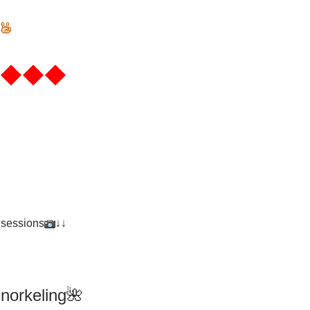
◆◆◆
 sessions
↓↓
norkeling🌺