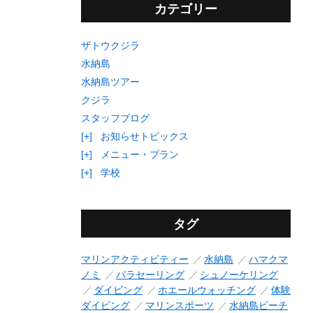
カテゴリー
ザトウクジラ
水納島
水納島ツアー
クジラ
スタッフブログ
[+]
お知らせトピックス
[+]
メニュー・プラン
[+]
学校
タグ
マリンアクティビティー
水納島
ハマクマ
ノミ
パラセーリング
シュノーケリング
ダイビング
ホエールウォッチング
体験
ダイビング
マリンスポーツ
水納島ビーチ