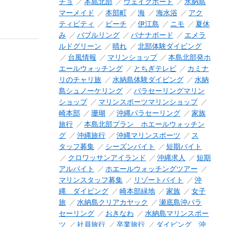
チョ
本島北部
ウェイクボード
水納島
マーメイド
本部町
海
海水浴
アク
ティビティ
ビーチ
伊江島
ニモ
夏休
み
バブルリング
バナナボード
エメラ
ルドグリーン
晴れ
北部体験ダイビング
台風情報
マリンショップ
本島北部発ホ
エールウォッチング
とちぎテレビ
カミナ
リのチャリ旅
水納島体験ダイビング
水納
島シュノーケリング
パラセーリングマリン
ショップ
マリンスポーツマリンショップ
崎本部
珊瑚
沖縄パラセーリング
家族
旅行
本島北部プラン ホエールウォッチン
グ
沖縄旅行
沖縄マリンスポーツ
ス
タッフ募集
シーズンバイト
短期バイト
クロワッサンアイランド
沖縄求人
短期
アルバイト
ホエールウォッチングツアー
マリンスタッフ募集
リゾートバイト
沖
縄 ダイビング
崎本部緑地
家族
女子
旅
水納島クリアカヤック
瀬底島沖パラ
セーリング
おきなわ
水納島マリンスポー
ツ
社員旅行
卒業旅行
ダイビング 沖