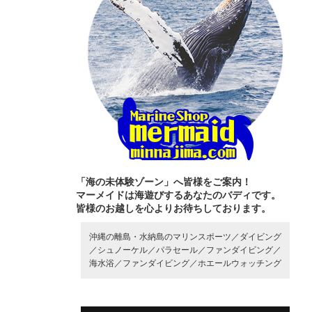
「海の未体験ゾーン」へ皆様をご案内！
マーメイドは海遊びするあなたのバディです。
皆様のお越しを心よりお待ちしております。
沖縄の離島・水納島のマリンスポーツ／
ダイビング
／
シュノーケル／
パラセール／
ファンダイビング／
海水浴／
ファンダイビング／
ホエールウォッチング