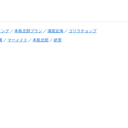
リング
本島北部プラン
瀬底近海
ゴリラチョップ
縄
マーメイド
本島北部
絶景