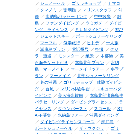
シュノーケル
ゴリラチョップ
ナマコ
クマノミ
珊瑚礁
マリンスタッフ
沖
縄
水納島パラセーリング
空中散歩
離
島
ファンダイビング
ウミガメ
ダイビ
ング ライセンス
ＦＵＮダイビング
遊び
ジェットスキー
ボートシュノーケリング
マーブル
修学旅行
ヒトデ
一人旅
瀬底島プラン
電話番号
空撮
クジ
ラ 遭遇
モンスター
絶景
本部港
美
ら海チケット付き
本島北部プラン
水納
島 マーメイド
マーメイドツアー
冬季プ
ラン
マーメイド
北部シュノーケリング
冬の沖縄
ゴリラチョップ 体験ダイビン
グ
台風
マリン体験学習
スキューバダ
イビング
美ら海水族館
本島北部瀬底島沖
パラセーリング
ダイビングライセンス
ラ
イセンス
ダウンバースト
スコール
ST
AFF募集
水納島ツアー
沖縄ダイビング
ダイビングライセンスコース
瀬底島
ボートシュノーケル
ザトウクジラ
ゴリ