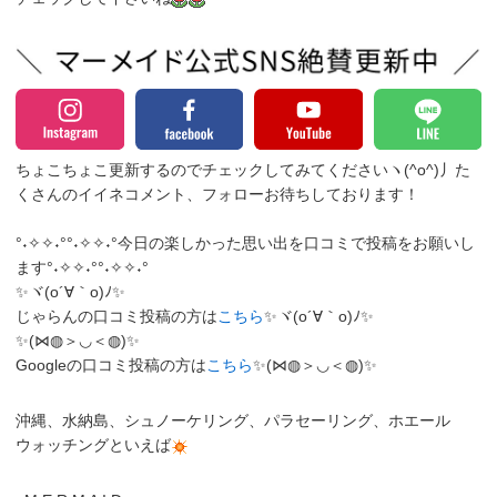
ちょこちょこ更新するのでチェックしてみてくださいヽ(^o^)丿
た
くさんのイイネコメント、フォローお待ちしております！
°˖✧✧˖°°˖✧✧˖°今日の楽しかった思い出を口コミで投稿をお願いし
ます°˖✧✧˖°°˖✧✧˖°
✨ヾ(o´∀｀o)ﾉ✨
じゃらんの口コミ投稿の方は
こちら
✨ヾ(o´∀｀o)ﾉ✨
✨(⋈◍＞◡＜◍)✨
Googleの口コミ投稿の方は
こちら
✨(⋈◍＞◡＜◍)✨
沖縄、水納島、シュノーケリング、パラセーリング、ホエール
ウォッチングといえば