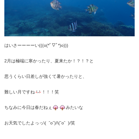
はいさーーーーい(((o(*ﾟ▽ﾟ*)o)))
2月は極端に寒かったり、夏来たか！？！？と
思うくらい日差しが強くて暑かったりと、
難しい月ですね
！！！笑
ちなみに今日は春だねぇ
みたいな
お天気でしたよっっ\( ˆoˆ)/\(ˆoˆ )/笑
.