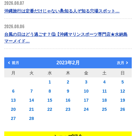
2026.08.07
沖縄旅行は定番だけじゃない🏝️知る人ぞ知る穴場スポット…
2026.08.06
台風の日はどう過ごす？🤔【沖縄マリンスポーツ専門店★水納島
マーメイド…
2023年2月
前月
次月
月
火
水
木
金
土
日
1
2
3
4
5
6
7
8
9
10
11
12
13
14
15
16
17
18
19
20
21
22
23
24
25
26
27
28