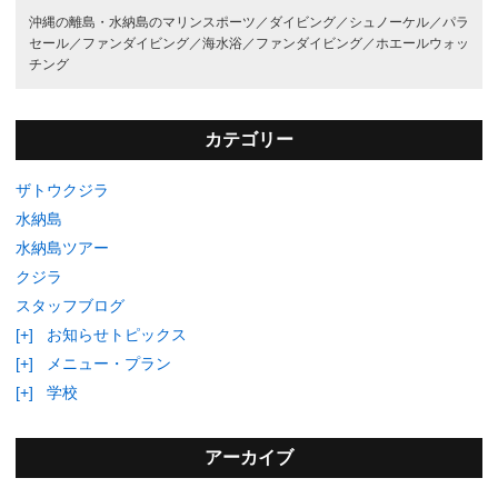
沖縄の離島・水納島のマリンスポーツ／
ダイビング／
シュノーケル／
パラ
セール／
ファンダイビング／
海水浴／
ファンダイビング／
ホエールウォッ
チング
カテゴリー
ザトウクジラ
水納島
水納島ツアー
クジラ
スタッフブログ
[+]
お知らせトピックス
[+]
メニュー・プラン
[+]
学校
アーカイブ