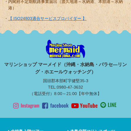
内閣府不定期航路事業届出（渡久地港～水納港、本部港～水納
港）
【 ISO24803適合サービスプロバイダー 】
マリンショップ マーメイド（沖縄・水納島・パラセ―リン
グ・ホエールウォッチング）
国頭郡本部町字健堅35-3
TEL:0980-47-3632
（電話受付）8:00～21:00【年中無休】