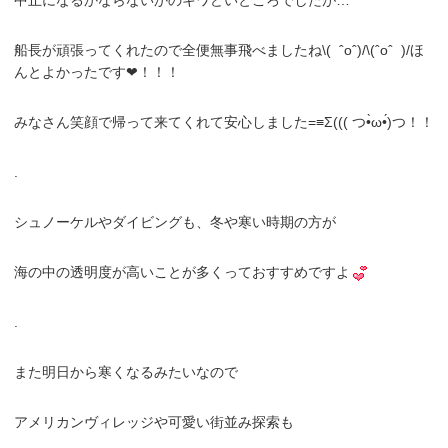
船長が頑張ってくれたので全便無事飛べましたね\( ˆoˆ)/\(ˆoˆ )/ほ
んとよかったです❤︎！！！
みなさん笑顔で帰って来てくれて安心しました=≡Σ((( つ•̀ω•́)つ！！
.
シュノーケルやダイビングも、冬や寒い時期の方が
海の中の透明度が高いことが多くっておすすめですよ
.
また明日から寒くなるみたいなので
アメリカンヴィレッジや可愛い街並み探索も