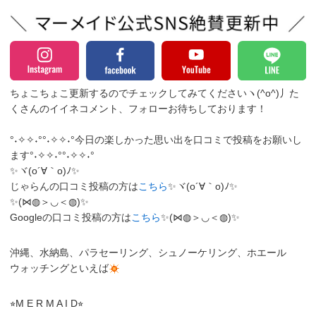
ちょこちょこ更新するのでチェックしてみてくださいヽ(^o^)丿
た
くさんのイイネコメント、フォローお待ちしております！
°˖✧✧˖°°˖✧✧˖°今日の楽しかった思い出を口コミで投稿をお願いし
ます°˖✧✧˖°°˖✧✧˖°
✨ヾ(o´∀｀o)ﾉ✨
じゃらんの口コミ投稿の方は
こちら
✨ヾ(o´∀｀o)ﾉ✨
✨(⋈◍＞◡＜◍)✨
Googleの口コミ投稿の方は
こちら
✨(⋈◍＞◡＜◍)✨
沖縄、水納島、パラセーリング、シュノーケリング、ホエール
ウォッチングといえば
⭐︎M E R M A I D⭐︎