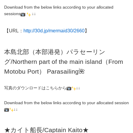
Download from the below links according to your allocated
sessions
↓↓
【URL：
http://30d.jp/mermaid30/2660
】
本島北部（本部港発）パラセーリン
グ
/N
orthern part of the main island（From
Motobu Port）
Parasailing
🌺
写真のダウンロードはこちらから
↓↓
Download from the below links according to your allocated session
↓↓
★カイト船長/Captain Kaito★