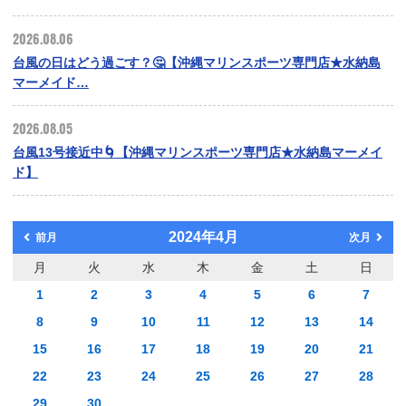
2026.08.06
台風の日はどう過ごす？🤔【沖縄マリンスポーツ専門店★水納島
マーメイド…
2026.08.05
台風13号接近中🌀【沖縄マリンスポーツ専門店★水納島マーメイ
ド】
2024年4月
前月
次月
月
火
水
木
金
土
日
1
2
3
4
5
6
7
8
9
10
11
12
13
14
15
16
17
18
19
20
21
22
23
24
25
26
27
28
29
30