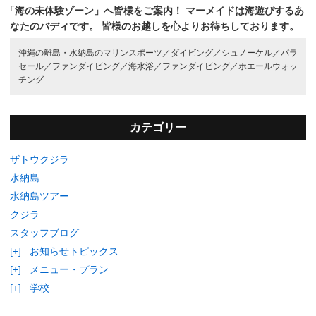
「海の未体験ゾーン」へ皆様をご案内！
マーメイドは海遊びするあ
なたのバディです。
皆様のお越しを心よりお待ちしております。
沖縄の離島・水納島のマリンスポーツ／
ダイビング／
シュノーケル／
パラ
セール／
ファンダイビング／
海水浴／
ファンダイビング／
ホエールウォッ
チング
カテゴリー
ザトウクジラ
水納島
水納島ツアー
クジラ
スタッフブログ
[+]
お知らせトピックス
[+]
メニュー・プラン
[+]
学校