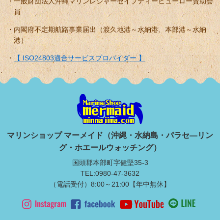
一般財団法人沖縄マリンレジャーセイフティービューロー賛助会
員
内閣府不定期航路事業届出（渡久地港～水納港、本部港～水納
港）
【 ISO24803適合サービスプロバイダー 】
マリンショップ マーメイド（沖縄・水納島・パラセ―リン
グ・ホエールウォッチング）
国頭郡本部町字健堅35-3
TEL:0980-47-3632
（電話受付）8:00～21:00【年中無休】