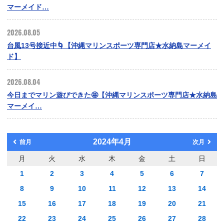
マーメイド…
2026.08.05
台風13号接近中🌀【沖縄マリンスポーツ専門店★水納島マーメイ
ド】
2026.08.04
今日までマリン遊びできた🤩【沖縄マリンスポーツ専門店★水納島
マーメイ…
2024年4月
前月
次月
月
火
水
木
金
土
日
1
2
3
4
5
6
7
8
9
10
11
12
13
14
15
16
17
18
19
20
21
22
23
24
25
26
27
28