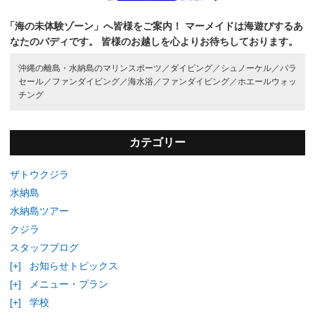
「海の未体験ゾーン」へ皆様をご案内！
マーメイドは海遊びするあ
なたのバディです。
皆様のお越しを心よりお待ちしております。
沖縄の離島・水納島のマリンスポーツ／
ダイビング／
シュノーケル／
パラ
セール／
ファンダイビング／
海水浴／
ファンダイビング／
ホエールウォッ
チング
カテゴリー
ザトウクジラ
水納島
水納島ツアー
クジラ
スタッフブログ
[+]
お知らせトピックス
[+]
メニュー・プラン
[+]
学校