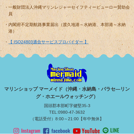
一般財団法人沖縄マリンレジャーセイフティービューロー賛助会
員
内閣府不定期航路事業届出（渡久地港～水納港、本部港～水納
港）
【 ISO24803適合サービスプロバイダー 】
マリンショップ マーメイド（沖縄・水納島・パラセ―リン
グ・ホエールウォッチング）
国頭郡本部町字健堅35-3
TEL:0980-47-3632
（電話受付）8:00～21:00【年中無休】