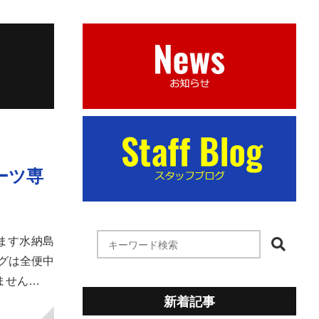
ーツ専
ます水納島
グは全便中
ません…
新着記事