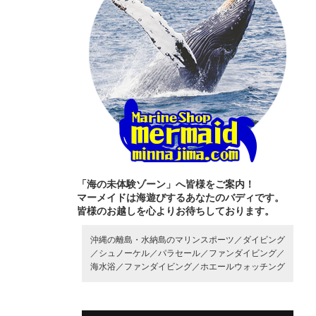
「海の未体験ゾーン」へ皆様をご案内！
マーメイドは海遊びするあなたのバディです。
皆様のお越しを心よりお待ちしております。
沖縄の離島・水納島のマリンスポーツ／
ダイビング
／
シュノーケル／
パラセール／
ファンダイビング／
海水浴／
ファンダイビング／
ホエールウォッチング