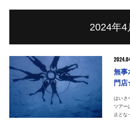
2024年
2024.0
無事
門店
はいさ
ツアー
止とな