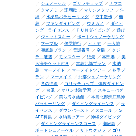
シュノーケル
ゴリラチョップ
ナマコ
クマノミ
珊瑚礁
マリンスタッフ
沖
縄
水納島パラセーリング
空中散歩
離
島
ファンダイビング
ウミガメ
ダイビ
ング ライセンス
ＦＵＮダイビング
遊び
ジェットスキー
ボートシュノーケリング
マーブル
修学旅行
ヒトデ
一人旅
瀬底島プラン
電話番号
空撮
クジ
ラ 遭遇
モンスター
絶景
本部港
美
ら海チケット付き
本島北部プラン
水納
島 マーメイド
マーメイドツアー
冬季プ
ラン
マーメイド
北部シュノーケリング
冬の沖縄
ゴリラチョップ 体験ダイビン
グ
台風
マリン体験学習
スキューバダ
イビング
美ら海水族館
本島北部瀬底島沖
パラセーリング
ダイビングライセンス
ラ
イセンス
ダウンバースト
スコール
ST
AFF募集
水納島ツアー
沖縄ダイビング
ダイビングライセンスコース
瀬底島
ボートシュノーケル
ザトウクジラ
ゴリ