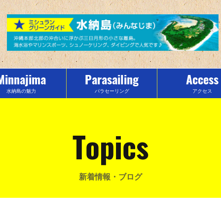
Minnajima
Parasailing
Access
水納島の魅力
パラセーリング
アクセス
Topics
新着情報・ブログ