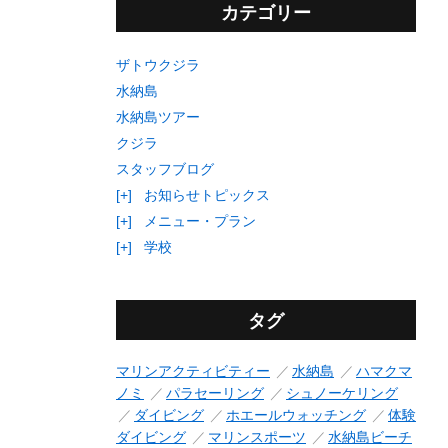
カテゴリー
ザトウクジラ
水納島
水納島ツアー
クジラ
スタッフブログ
[+]
お知らせトピックス
[+]
メニュー・プラン
[+]
学校
タグ
マリンアクティビティー
水納島
ハマクマ
ノミ
パラセーリング
シュノーケリング
ダイビング
ホエールウォッチング
体験
ダイビング
マリンスポーツ
水納島ビーチ