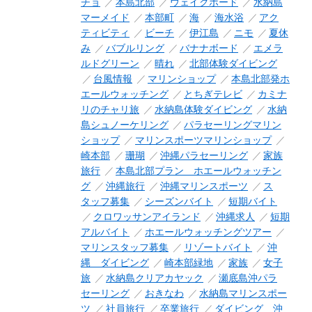
チョ
本島北部
ウェイクボード
水納島
マーメイド
本部町
海
海水浴
アク
ティビティ
ビーチ
伊江島
ニモ
夏休
み
バブルリング
バナナボード
エメラ
ルドグリーン
晴れ
北部体験ダイビング
台風情報
マリンショップ
本島北部発ホ
エールウォッチング
とちぎテレビ
カミナ
リのチャリ旅
水納島体験ダイビング
水納
島シュノーケリング
パラセーリングマリン
ショップ
マリンスポーツマリンショップ
崎本部
珊瑚
沖縄パラセーリング
家族
旅行
本島北部プラン ホエールウォッチン
グ
沖縄旅行
沖縄マリンスポーツ
ス
タッフ募集
シーズンバイト
短期バイト
クロワッサンアイランド
沖縄求人
短期
アルバイト
ホエールウォッチングツアー
マリンスタッフ募集
リゾートバイト
沖
縄 ダイビング
崎本部緑地
家族
女子
旅
水納島クリアカヤック
瀬底島沖パラ
セーリング
おきなわ
水納島マリンスポー
ツ
社員旅行
卒業旅行
ダイビング 沖