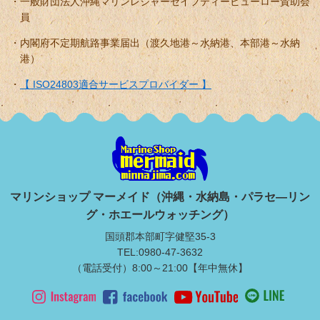
一般財団法人沖縄マリンレジャーセイフティービューロー賛助会
員
内閣府不定期航路事業届出（渡久地港～水納港、本部港～水納
港）
【 ISO24803適合サービスプロバイダー 】
マリンショップ マーメイド（沖縄・水納島・パラセ―リン
グ・ホエールウォッチング）
国頭郡本部町字健堅35-3
TEL:0980-47-3632
（電話受付）8:00～21:00【年中無休】