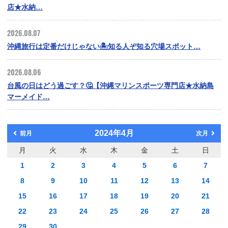
店★水納…
2026.08.07
沖縄旅行は定番だけじゃない🏝️知る人ぞ知る穴場スポット…
2026.08.06
台風の日はどう過ごす？🤔【沖縄マリンスポーツ専門店★水納島
マーメイド…
2024年4月
前月
次月
月
火
水
木
金
土
日
1
2
3
4
5
6
7
8
9
10
11
12
13
14
15
16
17
18
19
20
21
22
23
24
25
26
27
28
29
30