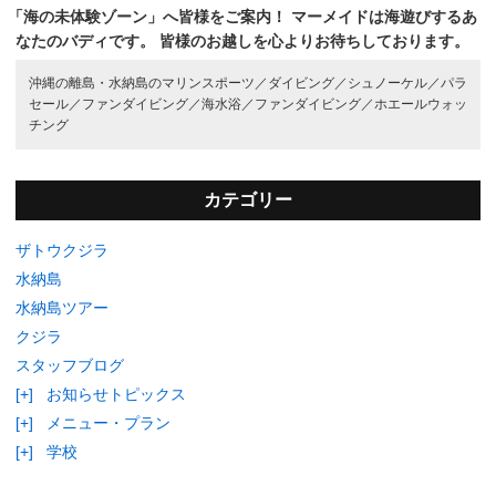
「海の未体験ゾーン」へ皆様をご案内！
マーメイドは海遊びするあ
なたのバディです。
皆様のお越しを心よりお待ちしております。
沖縄の離島・水納島のマリンスポーツ／
ダイビング／
シュノーケル／
パラ
セール／
ファンダイビング／
海水浴／
ファンダイビング／
ホエールウォッ
チング
カテゴリー
ザトウクジラ
水納島
水納島ツアー
クジラ
スタッフブログ
[+]
お知らせトピックス
[+]
メニュー・プラン
[+]
学校