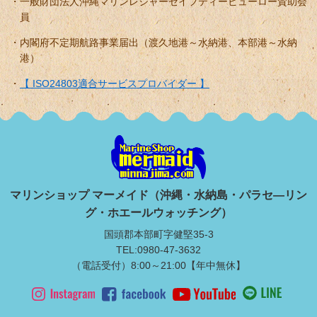
一般財団法人沖縄マリンレジャーセイフティービューロー賛助会
員
内閣府不定期航路事業届出（渡久地港～水納港、本部港～水納
港）
【 ISO24803適合サービスプロバイダー 】
マリンショップ マーメイド（沖縄・水納島・パラセ―リン
グ・ホエールウォッチング）
国頭郡本部町字健堅35-3
TEL:0980-47-3632
（電話受付）8:00～21:00【年中無休】