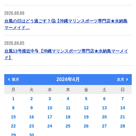
2026.08.06
台風の日はどう過ごす？🤔【沖縄マリンスポーツ専門店★水納島
マーメイド…
2026.08.05
台風13号接近中🌀【沖縄マリンスポーツ専門店★水納島マーメイ
ド】
2024年4月
前月
次月
月
火
水
木
金
土
日
1
2
3
4
5
6
7
8
9
10
11
12
13
14
15
16
17
18
19
20
21
22
23
24
25
26
27
28
29
30