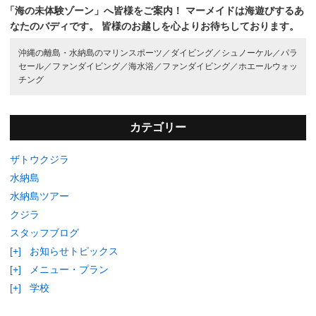
「海の未体験ゾーン」へ皆様をご案内！
マーメイドは海遊びするあ
なたのバディです。
皆様のお越しを心よりお待ちしております。
沖縄の離島・水納島のマリンスポーツ／
ダイビング／
シュノーケル／
パラ
セール／
ファンダイビング／
海水浴／
ファンダイビング／
ホエールウォッ
チング
カテゴリー
ザトウクジラ
水納島
水納島ツアー
クジラ
スタッフブログ
[+]
お知らせトピックス
[+]
メニュー・プラン
[+]
学校