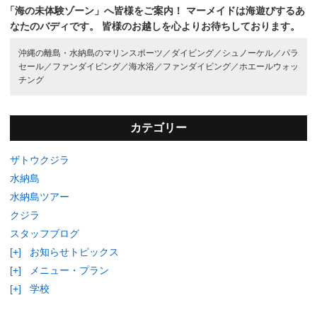
「海の未体験ゾーン」へ皆様をご案内！
マーメイドは海遊びするあ
なたのバディです。
皆様のお越しを心よりお待ちしております。
沖縄の離島・水納島のマリンスポーツ／
ダイビング／
シュノーケル／
パラ
セール／
ファンダイビング／
海水浴／
ファンダイビング／
ホエールウォッ
チング
カテゴリー
ザトウクジラ
水納島
水納島ツアー
クジラ
スタッフブログ
[+]
お知らせトピックス
[+]
メニュー・プラン
[+]
学校