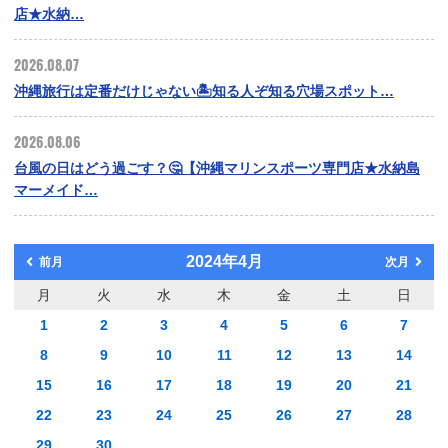
店★水納…
2026.08.07
沖縄旅行は定番だけじゃない🏝️知る人ぞ知る穴場スポット…
2026.08.06
台風の日はどう過ごす？🤔【沖縄マリンスポーツ専門店★水納島
マーメイド…
2024年4月
前月
次月
月
火
水
木
金
土
日
1
2
3
4
5
6
7
8
9
10
11
12
13
14
15
16
17
18
19
20
21
22
23
24
25
26
27
28
29
30