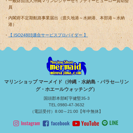
一般財団法人沖縄マリンレジャーセイフティービューロー賛助会
員
内閣府不定期航路事業届出（渡久地港～水納港、本部港～水納
港）
【 ISO24803適合サービスプロバイダー 】
マリンショップ マーメイド（沖縄・水納島・パラセ―リン
グ・ホエールウォッチング）
国頭郡本部町字健堅35-3
TEL:0980-47-3632
（電話受付）8:00～21:00【年中無休】