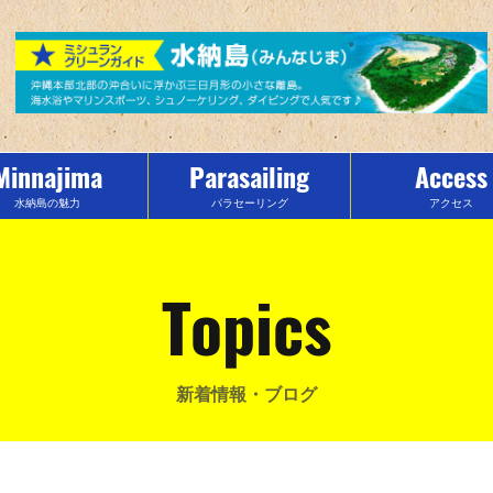
Minnajima
Parasailing
Access
水納島の魅力
パラセーリング
アクセス
Topics
新着情報・ブログ