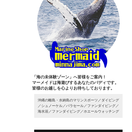
「海の未体験ゾーン」へ皆様をご案内！
マーメイドは海遊びするあなたのバディです。
皆様のお越しを心よりお待ちしております。
沖縄の離島・水納島のマリンスポーツ／
ダイビング
／
シュノーケル／
パラセール／
ファンダイビング／
海水浴／
ファンダイビング／
ホエールウォッチング