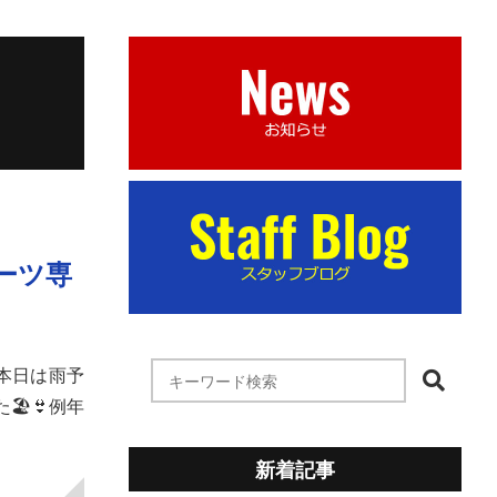
ーツ専
本日は雨予
👙例年
新着記事