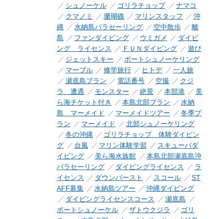
シュノーケル
ゴリラチョップ
ナマコ
クマノミ
珊瑚礁
マリンスタッフ
沖
縄
水納島パラセーリング
空中散歩
離
島
ファンダイビング
ウミガメ
ダイビ
ング ライセンス
ＦＵＮダイビング
遊び
ジェットスキー
ボートシュノーケリング
マーブル
修学旅行
ヒトデ
一人旅
瀬底島プラン
電話番号
空撮
クジ
ラ 遭遇
モンスター
絶景
本部港
美
ら海チケット付き
本島北部プラン
水納
島 マーメイド
マーメイドツアー
冬季プ
ラン
マーメイド
北部シュノーケリング
冬の沖縄
ゴリラチョップ 体験ダイビン
グ
台風
マリン体験学習
スキューバダ
イビング
美ら海水族館
本島北部瀬底島沖
パラセーリング
ダイビングライセンス
ラ
イセンス
ダウンバースト
スコール
ST
AFF募集
水納島ツアー
沖縄ダイビング
ダイビングライセンスコース
瀬底島
ボートシュノーケル
ザトウクジラ
ゴリ