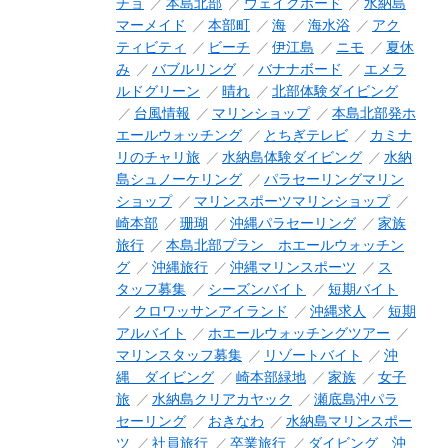
チョ
本島北部
ウェイクボード
水納島
マーメイド
本部町
海
海水浴
アク
ティビティ
ビーチ
伊江島
ニモ
夏休
み
バブルリング
バナナボード
エメラ
ルドグリーン
晴れ
北部体験ダイビング
台風情報
マリンショップ
本島北部発ホ
エールウォッチング
とちぎテレビ
カミナ
リのチャリ旅
水納島体験ダイビング
水納
島シュノーケリング
パラセーリングマリン
ショップ
マリンスポーツマリンショップ
崎本部
珊瑚
沖縄パラセーリング
家族
旅行
本島北部プラン ホエールウォッチン
グ
沖縄旅行
沖縄マリンスポーツ
ス
タッフ募集
シーズンバイト
短期バイト
クロワッサンアイランド
沖縄求人
短期
アルバイト
ホエールウォッチングツアー
マリンスタッフ募集
リゾートバイト
沖
縄 ダイビング
崎本部緑地
家族
女子
旅
水納島クリアカヤック
瀬底島沖パラ
セーリング
おきなわ
水納島マリンスポー
ツ
社員旅行
卒業旅行
ダイビング 沖