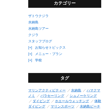
カテゴリー
ザトウクジラ
水納島
水納島ツアー
クジラ
スタッフブログ
[+]
お知らせトピックス
[+]
メニュー・プラン
[+]
学校
タグ
マリンアクティビティー
水納島
ハマクマ
ノミ
パラセーリング
シュノーケリング
ダイビング
ホエールウォッチング
体験
ダイビング
マリンスポーツ
水納島ビーチ