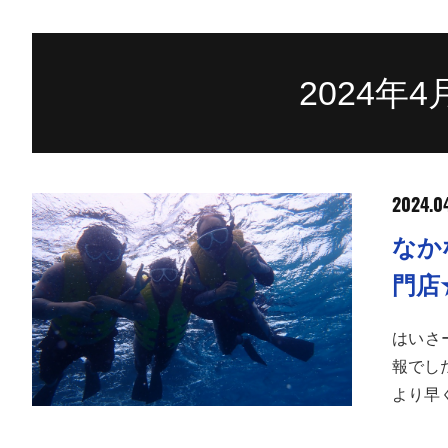
2024年
2024.0
なか
門店
はいさ
報でし
より早