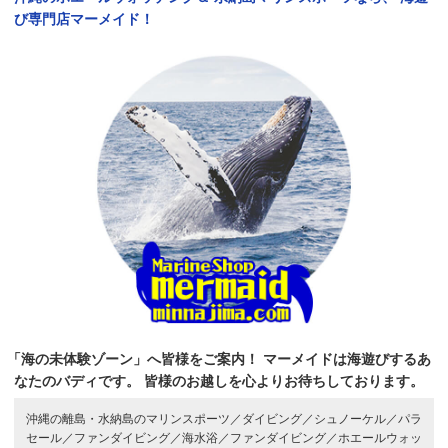
び専門店マーメイド！
「海の未体験ゾーン」へ皆様をご案内！
マーメイドは海遊びするあ
なたのバディです。
皆様のお越しを心よりお待ちしております。
沖縄の離島・水納島のマリンスポーツ／
ダイビング／
シュノーケル／
パラ
セール／
ファンダイビング／
海水浴／
ファンダイビング／
ホエールウォッ