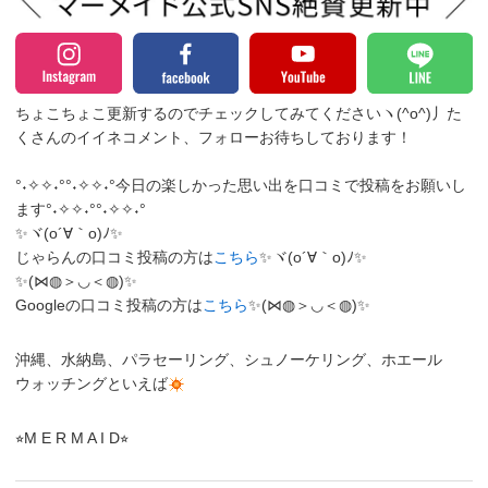
ちょこちょこ更新するのでチェックしてみてくださいヽ(^o^)丿
た
くさんのイイネコメント、フォローお待ちしております！
°˖✧✧˖°°˖✧✧˖°今日の楽しかった思い出を口コミで投稿をお願いし
ます°˖✧✧˖°°˖✧✧˖°
✨ヾ(o´∀｀o)ﾉ✨
じゃらんの口コミ投稿の方は
こちら
✨ヾ(o´∀｀o)ﾉ✨
✨(⋈◍＞◡＜◍)✨
Googleの口コミ投稿の方は
こちら
✨(⋈◍＞◡＜◍)✨
沖縄、水納島、パラセーリング、シュノーケリング、ホエール
ウォッチングといえば
⭐︎M E R M A I D⭐︎