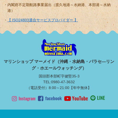
内閣府不定期航路事業届出（渡久地港～水納港、本部港～水納
港）
【 ISO24803適合サービスプロバイダー 】
マリンショップ マーメイド（沖縄・水納島・パラセ―リン
グ・ホエールウォッチング）
国頭郡本部町字健堅35-3
TEL:0980-47-3632
（電話受付）8:00～21:00【年中無休】