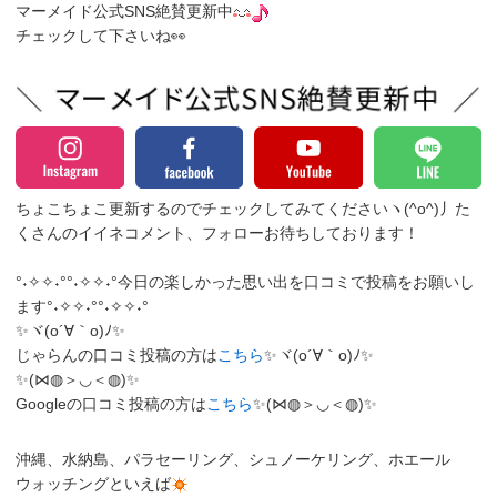
マーメイド公式SNS絶賛更新中
チェックして下さいね👀
ちょこちょこ更新するのでチェックしてみてくださいヽ(^o^)丿
た
くさんのイイネコメント、フォローお待ちしております！
°˖✧✧˖°°˖✧✧˖°今日の楽しかった思い出を口コミで投稿をお願いし
ます°˖✧✧˖°°˖✧✧˖°
✨ヾ(o´∀｀o)ﾉ✨
じゃらんの口コミ投稿の方は
こちら
✨ヾ(o´∀｀o)ﾉ✨
✨(⋈◍＞◡＜◍)✨
Googleの口コミ投稿の方は
こちら
✨(⋈◍＞◡＜◍)✨
沖縄、水納島、パラセーリング、シュノーケリング、ホエール
ウォッチングといえば