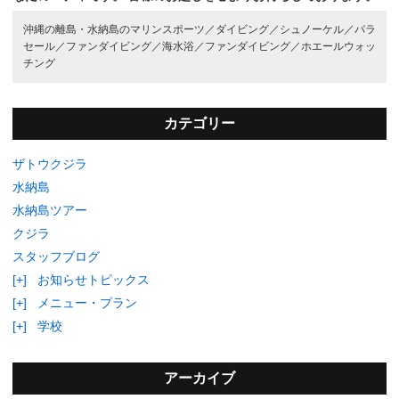
沖縄の離島・水納島のマリンスポーツ／
ダイビング／
シュノーケル／
パラ
セール／
ファンダイビング／
海水浴／
ファンダイビング／
ホエールウォッ
チング
カテゴリー
ザトウクジラ
水納島
水納島ツアー
クジラ
スタッフブログ
[+]
お知らせトピックス
[+]
メニュー・プラン
[+]
学校
アーカイブ