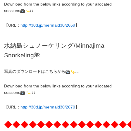
Download from the below links according to your allocated
sessions
↓↓
【URL：
http://30d.jp/mermaid30/2669
】
水納島シュノーケリング/
Minnajima
Snorkeling
🌺
写真のダウンロードはこちらから
↓↓
Download from the below links according to your allocated
sessions
↓↓
【URL：
http://30d.jp/mermaid30/2670
】
◆◆◆◆◆◆◆◆◆◆◆◆◆◆◆