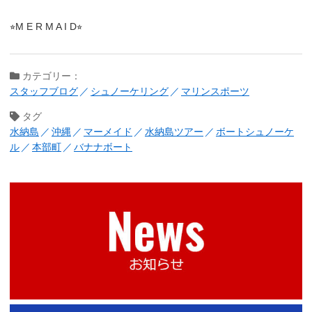
⭐︎M E R M A I D⭐︎
カテゴリー：
スタッフブログ
シュノーケリング
マリンスポーツ
タグ
水納島
沖縄
マーメイド
水納島ツアー
ボートシュノーケ
ル
本部町
バナナボート