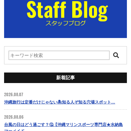
新着記事
2026.08.07
沖縄旅行は定番だけじゃない🏝️知る人ぞ知る穴場スポット…
2026.08.06
台風の日はどう過ごす？🤔【沖縄マリンスポーツ専門店★水納島
マーメイド…