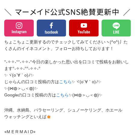
ちょこちょこ更新するのでチェックしてみてくださいヽ(^o^)丿
た
くさんのイイネコメント、フォローお待ちしております！
°˖✧✧˖°°˖✧✧˖°今日の楽しかった思い出を口コミで投稿をお願いし
ます°˖✧✧˖°°˖✧✧˖°
✨ヾ(o´∀｀o)ﾉ✨
じゃらんの口コミ投稿の方は
こちら
✨ヾ(o´∀｀o)ﾉ✨
✨(⋈◍＞◡＜◍)✨
Googleの口コミ投稿の方は
こちら
✨(⋈◍＞◡＜◍)✨
沖縄、水納島、パラセーリング、シュノーケリング、ホエール
ウォッチングといえば
⭐︎M E R M A I D⭐︎