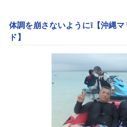
体調を崩さないように❕【沖縄
ド】