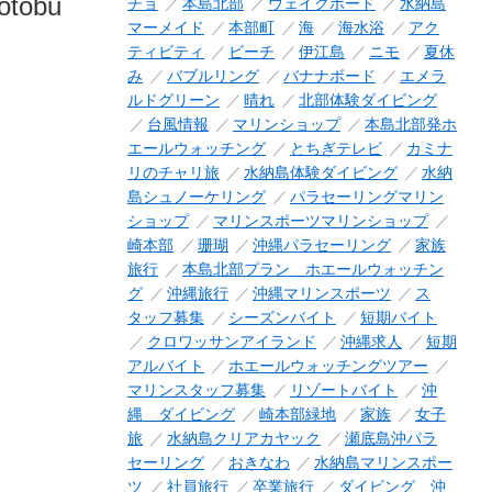
otobu
チョ
本島北部
ウェイクボード
水納島
マーメイド
本部町
海
海水浴
アク
ティビティ
ビーチ
伊江島
ニモ
夏休
み
バブルリング
バナナボード
エメラ
ルドグリーン
晴れ
北部体験ダイビング
台風情報
マリンショップ
本島北部発ホ
エールウォッチング
とちぎテレビ
カミナ
リのチャリ旅
水納島体験ダイビング
水納
島シュノーケリング
パラセーリングマリン
ショップ
マリンスポーツマリンショップ
崎本部
珊瑚
沖縄パラセーリング
家族
旅行
本島北部プラン ホエールウォッチン
グ
沖縄旅行
沖縄マリンスポーツ
ス
タッフ募集
シーズンバイト
短期バイト
クロワッサンアイランド
沖縄求人
短期
アルバイト
ホエールウォッチングツアー
マリンスタッフ募集
リゾートバイト
沖
縄 ダイビング
崎本部緑地
家族
女子
旅
水納島クリアカヤック
瀬底島沖パラ
セーリング
おきなわ
水納島マリンスポー
ツ
社員旅行
卒業旅行
ダイビング 沖