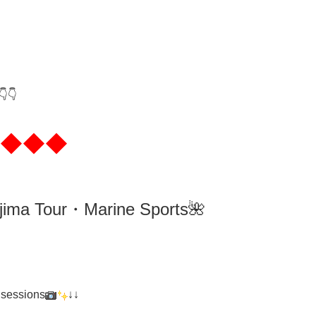
👇
◆◆◆
ima
Tour・Marine Sports🌺
 sessions
↓↓