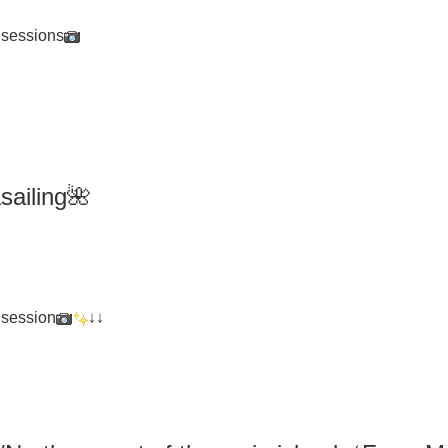
 sessions
iling🌺
 session
↓↓