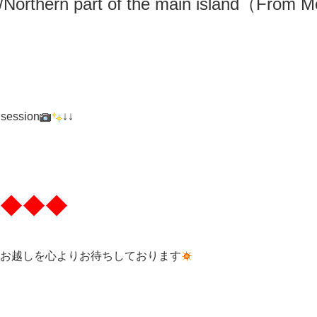
/N
orthern part of the main island（From M
 session
↓↓
◆◆◆
お越しを心よりお待ちしております