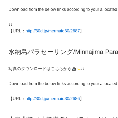
Download from the below links according to your allocated
↓↓
【URL：
http://30d.jp/mermaid30/2687
】
水納島パラセーリング/Minnajima Parasa
写真のダウンロードはこちらから
↓↓
Download from the below links according to your allocated
【URL：
http://30d.jp/mermaid30/2686
】