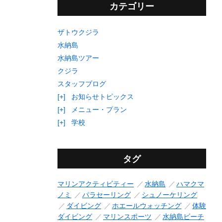
カテゴリー
ザトウクジラ
水納島
水納島ツアー
クジラ
スタッフブログ
[+]
お知らせトピックス
[+]
メニュー・プラン
[+]
学校
タグ
マリンアクティビティー
水納島
ハマクマ
ノミ
パラセーリング
シュノーケリング
ダイビング
ホエールウォッチング
体験
ダイビング
マリンスポーツ
水納島ビーチ