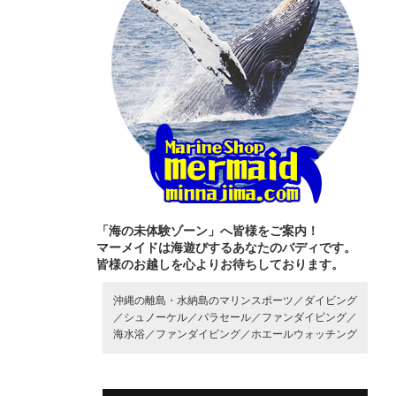
「海の未体験ゾーン」へ皆様をご案内！
マーメイドは海遊びするあなたのバディです。
皆様のお越しを心よりお待ちしております。
沖縄の離島・水納島のマリンスポーツ／
ダイビング
／
シュノーケル／
パラセール／
ファンダイビング／
海水浴／
ファンダイビング／
ホエールウォッチング