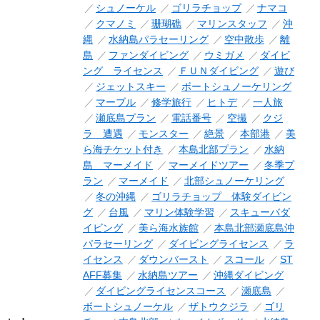
シュノーケル
ゴリラチョップ
ナマコ
クマノミ
珊瑚礁
マリンスタッフ
沖
縄
水納島パラセーリング
空中散歩
離
島
ファンダイビング
ウミガメ
ダイビ
ング ライセンス
ＦＵＮダイビング
遊び
ジェットスキー
ボートシュノーケリング
マーブル
修学旅行
ヒトデ
一人旅
瀬底島プラン
電話番号
空撮
クジ
ラ 遭遇
モンスター
絶景
本部港
美
ら海チケット付き
本島北部プラン
水納
島 マーメイド
マーメイドツアー
冬季プ
ラン
マーメイド
北部シュノーケリング
冬の沖縄
ゴリラチョップ 体験ダイビン
グ
台風
マリン体験学習
スキューバダ
イビング
美ら海水族館
本島北部瀬底島沖
パラセーリング
ダイビングライセンス
ラ
イセンス
ダウンバースト
スコール
ST
AFF募集
水納島ツアー
沖縄ダイビング
ダイビングライセンスコース
瀬底島
ボートシュノーケル
ザトウクジラ
ゴリ