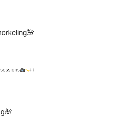
orkeling
🌺
 sessions
↓↓
ng
🌺