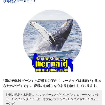
び専門店マーメイド！
「海の未体験ゾーン」へ皆様をご案内！
マーメイドは海遊びするあ
なたのバディです。
皆様のお越しを心よりお待ちしております。
沖縄の離島・水納島のマリンスポーツ／
ダイビング／
シュノーケル／
パラ
セール／
ファンダイビング／
海水浴／
ファンダイビング／
ホエールウォッ
チング