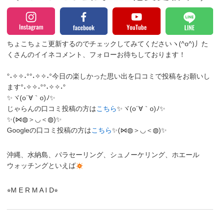
ちょこちょこ更新するのでチェックしてみてくださいヽ(^o^)丿
た
くさんのイイネコメント、フォローお待ちしております！
°˖✧✧˖°°˖✧✧˖°今日の楽しかった思い出を口コミで投稿をお願いし
ます°˖✧✧˖°°˖✧✧˖°
✨ヾ(o´∀｀o)ﾉ✨
じゃらんの口コミ投稿の方は
こちら
✨ヾ(o´∀｀o)ﾉ✨
✨(⋈◍＞◡＜◍)✨
Googleの口コミ投稿の方は
こちら
✨(⋈◍＞◡＜◍)✨
沖縄、水納島、パラセーリング、シュノーケリング、ホエール
ウォッチングといえば
⭐︎M E R M A I D⭐︎