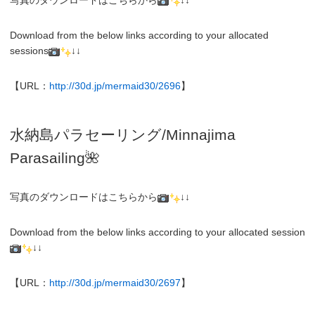
Download from the below links according to your allocated
sessions
↓↓
【URL：
http://30d.jp/mermaid30/2696
】
水納島パラセーリング/Minnajima
Parasailing🌺
写真のダウンロードはこちらから
↓↓
Download from the below links according to your allocated session
↓↓
【URL：
http://30d.jp/mermaid30/2697
】