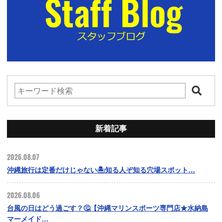
新着記事
2026.08.07
沖縄旅行は定番だけじゃない🏝️知る人ぞ知る穴場スポット…
2026.08.06
台風の日はどう過ごす？🤔【沖縄マリンスポーツ専門店★水納島
マーメイド…