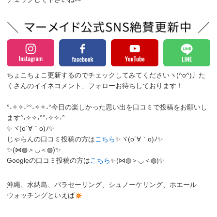
ちょこちょこ更新するのでチェックしてみてくださいヽ(^o^)丿
た
くさんのイイネコメント、フォローお待ちしております！
°˖✧✧˖°°˖✧✧˖°今日の楽しかった思い出を口コミで投稿をお願いし
ます°˖✧✧˖°°˖✧✧˖°
✨ヾ(o´∀｀o)ﾉ✨
じゃらんの口コミ投稿の方は
こちら
✨ヾ(o´∀｀o)ﾉ✨
✨(⋈◍＞◡＜◍)✨
Googleの口コミ投稿の方は
こちら
✨(⋈◍＞◡＜◍)✨
沖縄、水納島、パラセーリング、シュノーケリング、ホエール
ウォッチングといえば