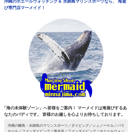
沖縄のホエールウォッチング＆
水納島マリンスポーツなら、
海遊
び専門店マーメイド！
「海の未体験ゾーン」へ皆様をご案内！
マーメイドは海遊びするあ
なたのバディです。
皆様のお越しを心よりお待ちしております。
沖縄の離島・水納島のマリンスポーツ／
ダイビング／
シュノーケル／
パラ
セール／
ファンダイビング／
海水浴／
ファンダイビング／
ホエールウォッ