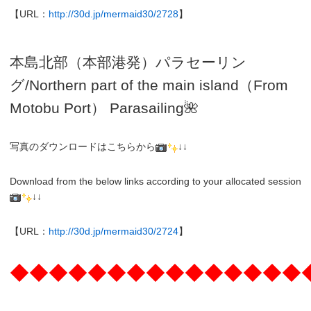
【URL：
http://30d.jp/mermaid30/2728
】
本島北部（本部港発）パラセーリン
グ
/N
orthern part of the main island（From
Motobu Port）
Parasailing
🌺
写真のダウンロードはこちらから
↓↓
Download from the below links according to your allocated session
↓↓
【URL：
http://30d.jp/mermaid30/2724
】
◆◆◆◆◆◆◆◆◆◆◆◆◆◆◆