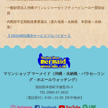
一般財団法人沖縄マリンレジャーセイフティービューロー賛助会
員
内閣府不定期航路事業届出（渡久地港～水納港、本部港～水納
港）
【 ISO24803適合サービスプロバイダー 】
マリンショップ マーメイド（沖縄・水納島・パラセ―リン
グ・ホエールウォッチング）
国頭郡本部町字健堅35-3
TEL:0980-47-3632
（電話受付）8:00～21:00【年中無休】