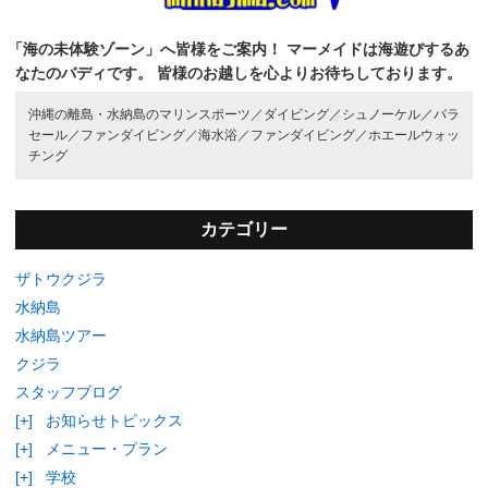
「海の未体験ゾーン」へ皆様をご案内！
マーメイドは海遊びするあ
なたのバディです。
皆様のお越しを心よりお待ちしております。
沖縄の離島・水納島のマリンスポーツ／
ダイビング／
シュノーケル／
パラ
セール／
ファンダイビング／
海水浴／
ファンダイビング／
ホエールウォッ
チング
カテゴリー
ザトウクジラ
水納島
水納島ツアー
クジラ
スタッフブログ
[+]
お知らせトピックス
[+]
メニュー・プラン
[+]
学校