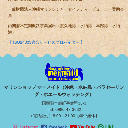
一般財団法人沖縄マリンレジャーセイフティービューロー賛助会
員
内閣府不定期航路事業届出（渡久地港～水納港、本部港～水納
港）
【 ISO24803適合サービスプロバイダー 】
マリンショップ マーメイド（沖縄・水納島・パラセ―リン
グ・ホエールウォッチング）
国頭郡本部町字健堅35-3
TEL:0980-47-3632
（電話受付）8:00～21:00【年中無休】