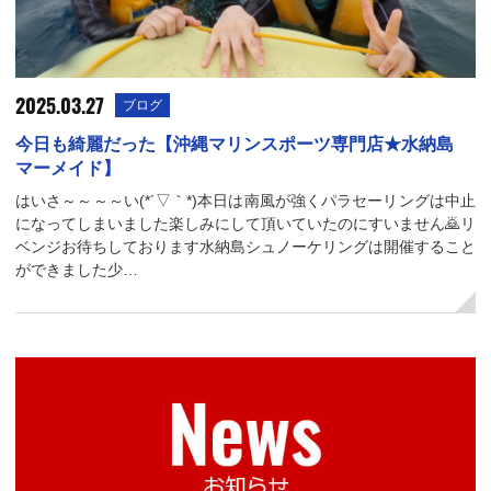
2025.03.27
ブログ
今日も綺麗だった【沖縄マリンスポーツ専門店★水納島
マーメイド】
はいさ～～～～い(*´▽｀*)本日は南風が強くパラセーリングは中止
になってしまいました楽しみにして頂いていたのにすいません🙇リ
ベンジお待ちしております水納島シュノーケリングは開催すること
ができました少…