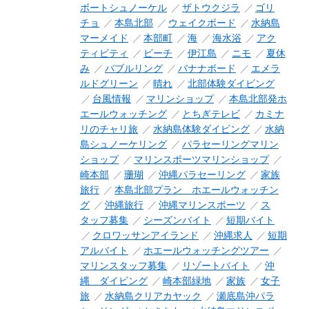
ボートシュノーケル
ザトウクジラ
ゴリ
チョ
本島北部
ウェイクボード
水納島
マーメイド
本部町
海
海水浴
アク
ティビティ
ビーチ
伊江島
ニモ
夏休
み
バブルリング
バナナボード
エメラ
ルドグリーン
晴れ
北部体験ダイビング
台風情報
マリンショップ
本島北部発ホ
エールウォッチング
とちぎテレビ
カミナ
リのチャリ旅
水納島体験ダイビング
水納
島シュノーケリング
パラセーリングマリン
ショップ
マリンスポーツマリンショップ
崎本部
珊瑚
沖縄パラセーリング
家族
旅行
本島北部プラン ホエールウォッチン
グ
沖縄旅行
沖縄マリンスポーツ
ス
タッフ募集
シーズンバイト
短期バイト
クロワッサンアイランド
沖縄求人
短期
アルバイト
ホエールウォッチングツアー
マリンスタッフ募集
リゾートバイト
沖
縄 ダイビング
崎本部緑地
家族
女子
旅
水納島クリアカヤック
瀬底島沖パラ