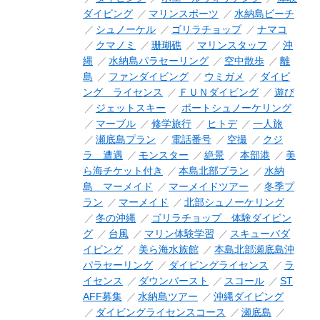
ダイビング
マリンスポーツ
水納島ビーチ
シュノーケル
ゴリラチョップ
ナマコ
クマノミ
珊瑚礁
マリンスタッフ
沖
縄
水納島パラセーリング
空中散歩
離
島
ファンダイビング
ウミガメ
ダイビ
ング ライセンス
ＦＵＮダイビング
遊び
ジェットスキー
ボートシュノーケリング
マーブル
修学旅行
ヒトデ
一人旅
瀬底島プラン
電話番号
空撮
クジ
ラ 遭遇
モンスター
絶景
本部港
美
ら海チケット付き
本島北部プラン
水納
島 マーメイド
マーメイドツアー
冬季プ
ラン
マーメイド
北部シュノーケリング
冬の沖縄
ゴリラチョップ 体験ダイビン
グ
台風
マリン体験学習
スキューバダ
イビング
美ら海水族館
本島北部瀬底島沖
パラセーリング
ダイビングライセンス
ラ
イセンス
ダウンバースト
スコール
ST
AFF募集
水納島ツアー
沖縄ダイビング
ダイビングライセンスコース
瀬底島