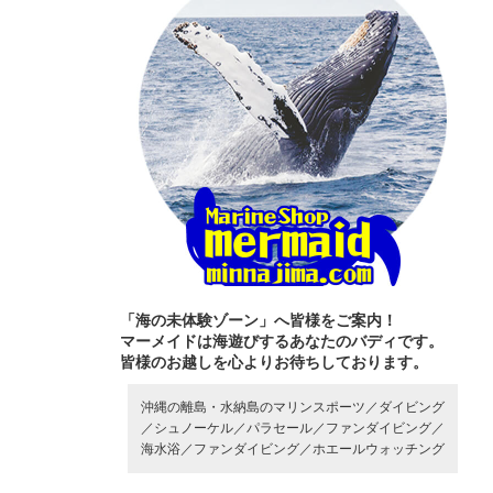
「海の未体験ゾーン」へ皆様をご案内！
マーメイドは海遊びするあなたのバディです。
皆様のお越しを心よりお待ちしております。
沖縄の離島・水納島のマリンスポーツ／
ダイビング
／
シュノーケル／
パラセール／
ファンダイビング／
海水浴／
ファンダイビング／
ホエールウォッチング