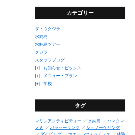
カテゴリー
ザトウクジラ
水納島
水納島ツアー
クジラ
スタッフブログ
[+]
お知らせトピックス
[+]
メニュー・プラン
[+]
学校
タグ
マリンアクティビティー
水納島
ハマクマ
ノミ
パラセーリング
シュノーケリング
ダイビング
ホエールウォッチング
体験