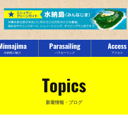
Minnajima
Parasailing
Access
水納島の魅力
パラセーリング
アクセス
Topics
新着情報・ブログ