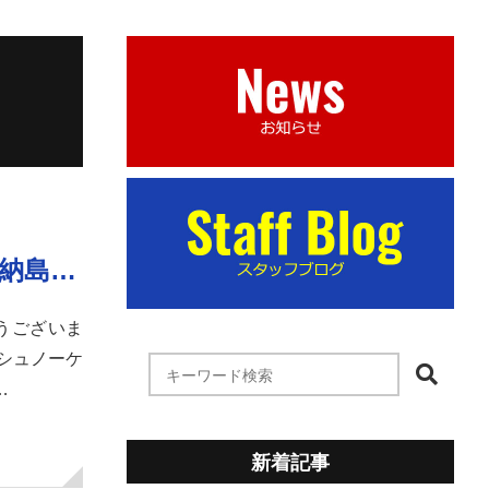
水納島…
とうございま
シュノーケ
…
新着記事