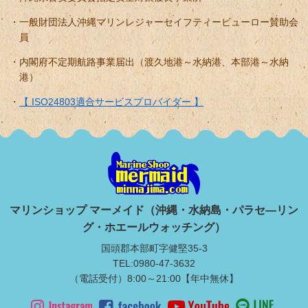
一般財団法人沖縄マリンレジャーセイフティービューロー賛助会
員
内閣府不定期航路事業届出（渡久地港～水納港、本部港～水納
港）
【 ISO24803適合サービスプロバイダー 】
マリンショップ マーメイド（沖縄・水納島・パラセ―リン
グ・ホエールウォッチング）
国頭郡本部町字健堅35-3
TEL:0980-47-3632
（電話受付）8:00～21:00【年中無休】