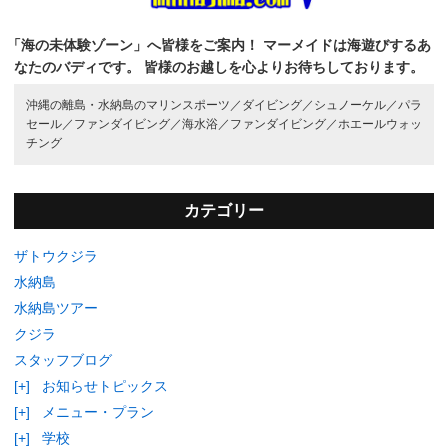
「海の未体験ゾーン」へ皆様をご案内！
マーメイドは海遊びするあ
なたのバディです。
皆様のお越しを心よりお待ちしております。
沖縄の離島・水納島のマリンスポーツ／
ダイビング／
シュノーケル／
パラ
セール／
ファンダイビング／
海水浴／
ファンダイビング／
ホエールウォッ
チング
カテゴリー
ザトウクジラ
水納島
水納島ツアー
クジラ
スタッフブログ
[+]
お知らせトピックス
[+]
メニュー・プラン
[+]
学校