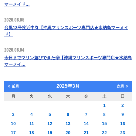
マーメイド…
2026.08.05
台風13号接近中🌀【沖縄マリンスポーツ専門店★水納島マーメイ
ド】
2026.08.04
今日までマリン遊びできた🤩【沖縄マリンスポーツ専門店★水納島
マーメイ…
2025年3月
前月
次月
月
火
水
木
金
土
日
1
2
3
4
5
6
7
8
9
10
11
12
13
14
15
16
17
18
19
20
21
22
23