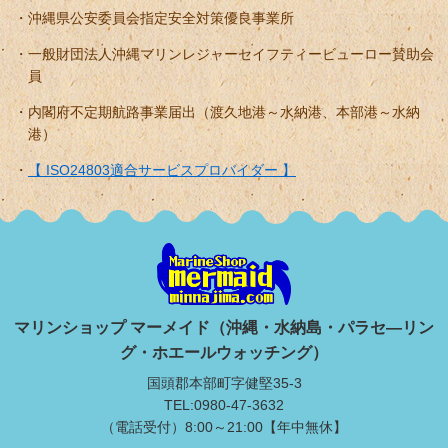
沖縄県公安委員会指定安全対策優良事業所
一般財団法人沖縄マリンレジャーセイフティービューロー賛助会
員
内閣府不定期航路事業届出（渡久地港～水納港、本部港～水納
港）
【 ISO24803適合サービスプロバイダー 】
マリンショップ マーメイド（沖縄・水納島・パラセ―リン
グ・ホエールウォッチング）
国頭郡本部町字健堅35-3
TEL:0980-47-3632
（電話受付）8:00～21:00【年中無休】