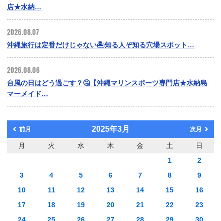
店★水納…
2026.08.07
沖縄旅行は定番だけじゃない🏝️知る人ぞ知る穴場スポット…
2026.08.06
台風の日はどう過ごす？🤔【沖縄マリンスポーツ専門店★水納島
マーメイド…
2025年3月
前月
次月
月
火
水
木
金
土
日
1
2
3
4
5
6
7
8
9
10
11
12
13
14
15
16
17
18
19
20
21
22
23
24
25
26
27
28
29
30