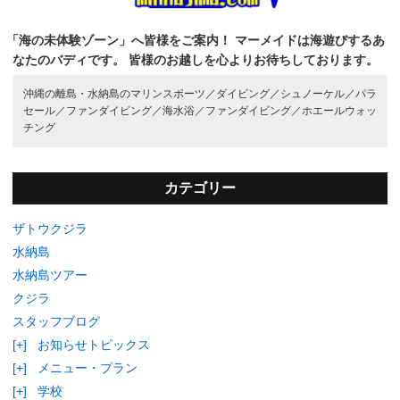
「海の未体験ゾーン」へ皆様をご案内！
マーメイドは海遊びするあ
なたのバディです。
皆様のお越しを心よりお待ちしております。
沖縄の離島・水納島のマリンスポーツ／
ダイビング／
シュノーケル／
パラ
セール／
ファンダイビング／
海水浴／
ファンダイビング／
ホエールウォッ
チング
カテゴリー
ザトウクジラ
水納島
水納島ツアー
クジラ
スタッフブログ
[+]
お知らせトピックス
[+]
メニュー・プラン
[+]
学校