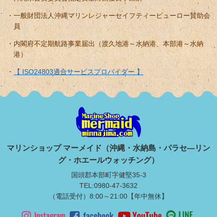
一般財団法人沖縄マリンレジャーセイフティービューロー賛助会
員
内閣府不定期航路事業届出（渡久地港～水納港、本部港～水納
港）
【 ISO24803適合サービスプロバイダー 】
マリンショップ マーメイド（沖縄・水納島・パラセ―リン
グ・ホエールウォッチング）
国頭郡本部町字健堅35-3
TEL:0980-47-3632
（電話受付）8:00～21:00【年中無休】