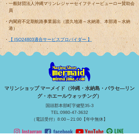
一般財団法人沖縄マリンレジャーセイフティービューロー賛助会
員
内閣府不定期航路事業届出（渡久地港～水納港、本部港～水納
港）
【 ISO24803適合サービスプロバイダー 】
マリンショップ マーメイド（沖縄・水納島・パラセ―リン
グ・ホエールウォッチング）
国頭郡本部町字健堅35-3
TEL:0980-47-3632
（電話受付）8:00～21:00【年中無休】