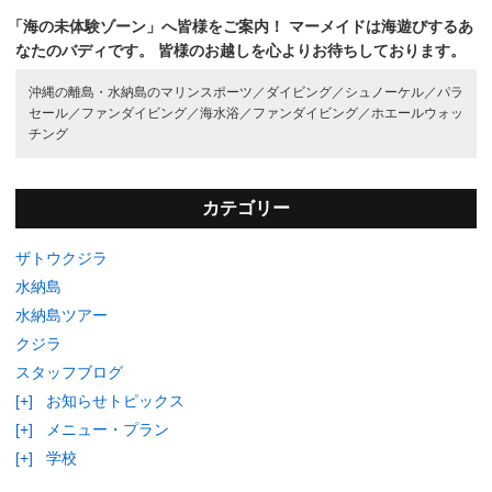
「海の未体験ゾーン」へ皆様をご案内！
マーメイドは海遊びするあ
なたのバディです。
皆様のお越しを心よりお待ちしております。
沖縄の離島・水納島のマリンスポーツ／
ダイビング／
シュノーケル／
パラ
セール／
ファンダイビング／
海水浴／
ファンダイビング／
ホエールウォッ
チング
カテゴリー
ザトウクジラ
水納島
水納島ツアー
クジラ
スタッフブログ
[+]
お知らせトピックス
[+]
メニュー・プラン
[+]
学校