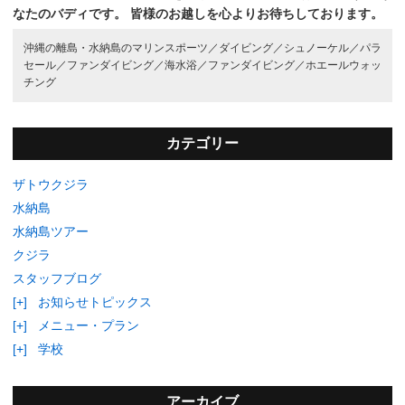
なたのバディです。
皆様のお越しを心よりお待ちしております。
沖縄の離島・水納島のマリンスポーツ／
ダイビング／
シュノーケル／
パラ
セール／
ファンダイビング／
海水浴／
ファンダイビング／
ホエールウォッ
チング
カテゴリー
ザトウクジラ
水納島
水納島ツアー
クジラ
スタッフブログ
[+]
お知らせトピックス
[+]
メニュー・プラン
[+]
学校
アーカイブ