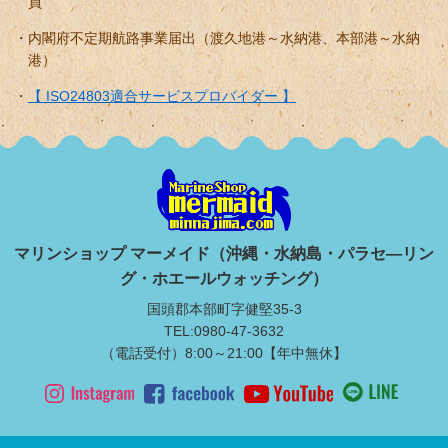
員
内閣府不定期航路事業届出（渡久地港～水納港、本部港～水納
港）
【 ISO24803適合サービスプロバイダー 】
マリンショップ マーメイド（沖縄・水納島・パラセ―リン
グ・ホエールウォッチング）
国頭郡本部町字健堅35-3
TEL:0980-47-3632
（電話受付）8:00～21:00【年中無休】