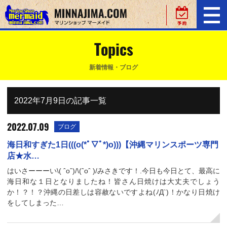
Topics
新着情報・ブログ
2022年7月9日の記事一覧
2022.07.09
ブログ
海日和すぎた1日(((o(*ﾟ▽ﾟ*)o)))【沖縄マリンスポーツ専門
店★水…
はいさーーーい\( ˆoˆ)/\(ˆoˆ )/みさきです！.今日も今日とて、最高に
海日和な１日となりましたね！皆さん日焼けは大丈夫でしょう
か！？！？沖縄の日差しは容赦ないですよね(ﾉД`)！かなり日焼け
をしてしまった…