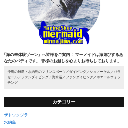
「海の未体験ゾーン」へ皆様をご案内！
マーメイドは海遊びするあ
なたのバディです。
皆様のお越しを心よりお待ちしております。
沖縄の離島・水納島のマリンスポーツ／
ダイビング／
シュノーケル／
パラ
セール／
ファンダイビング／
海水浴／
ファンダイビング／
ホエールウォッ
チング
カテゴリー
ザトウクジラ
水納島