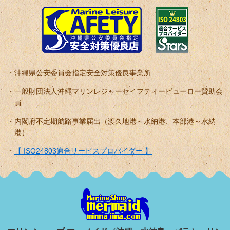
沖縄県公安委員会指定安全対策優良事業所
一般財団法人沖縄マリンレジャーセイフティービューロー賛助会
員
内閣府不定期航路事業届出（渡久地港～水納港、本部港～水納
港）
【 ISO24803適合サービスプロバイダー 】