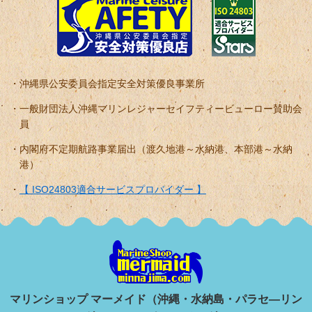
沖縄県公安委員会指定安全対策優良事業所
一般財団法人沖縄マリンレジャーセイフティービューロー賛助会
員
内閣府不定期航路事業届出（渡久地港～水納港、本部港～水納
港）
【 ISO24803適合サービスプロバイダー 】
マリンショップ マーメイド（沖縄・水納島・パラセ―リン