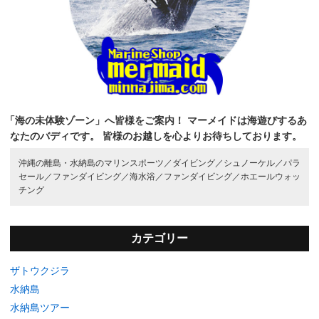
「海の未体験ゾーン」へ皆様をご案内！
マーメイドは海遊びするあ
なたのバディです。
皆様のお越しを心よりお待ちしております。
沖縄の離島・水納島のマリンスポーツ／
ダイビング／
シュノーケル／
パラ
セール／
ファンダイビング／
海水浴／
ファンダイビング／
ホエールウォッ
チング
カテゴリー
ザトウクジラ
水納島
水納島ツアー