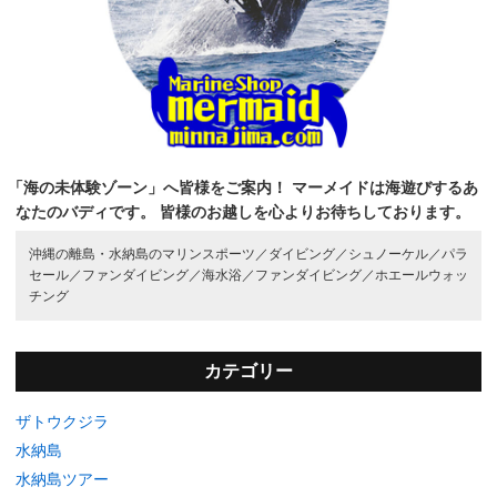
「海の未体験ゾーン」へ皆様をご案内！
マーメイドは海遊びするあ
なたのバディです。
皆様のお越しを心よりお待ちしております。
沖縄の離島・水納島のマリンスポーツ／
ダイビング／
シュノーケル／
パラ
セール／
ファンダイビング／
海水浴／
ファンダイビング／
ホエールウォッ
チング
カテゴリー
ザトウクジラ
水納島
水納島ツアー