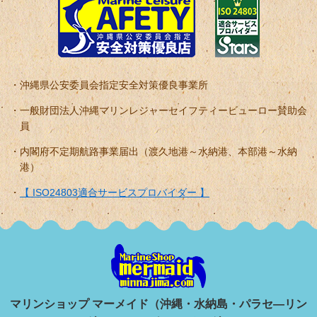
沖縄県公安委員会指定安全対策優良事業所
一般財団法人沖縄マリンレジャーセイフティービューロー賛助会
員
内閣府不定期航路事業届出（渡久地港～水納港、本部港～水納
港）
【 ISO24803適合サービスプロバイダー 】
マリンショップ マーメイド（沖縄・水納島・パラセ―リン