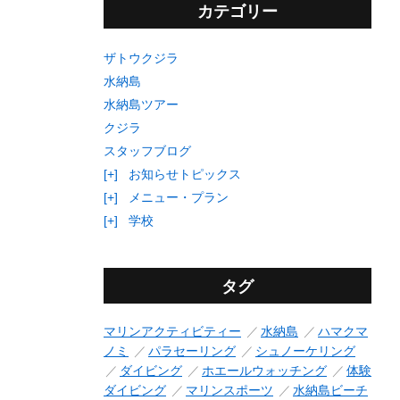
カテゴリー
ザトウクジラ
水納島
水納島ツアー
クジラ
スタッフブログ
[+]
お知らせトピックス
[+]
メニュー・プラン
[+]
学校
タグ
マリンアクティビティー
水納島
ハマクマ
ノミ
パラセーリング
シュノーケリング
ダイビング
ホエールウォッチング
体験
ダイビング
マリンスポーツ
水納島ビーチ