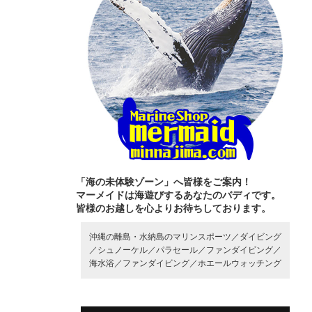
「海の未体験ゾーン」へ皆様をご案内！
マーメイドは海遊びするあなたのバディです。
皆様のお越しを心よりお待ちしております。
沖縄の離島・水納島のマリンスポーツ／
ダイビング
／
シュノーケル／
パラセール／
ファンダイビング／
海水浴／
ファンダイビング／
ホエールウォッチング