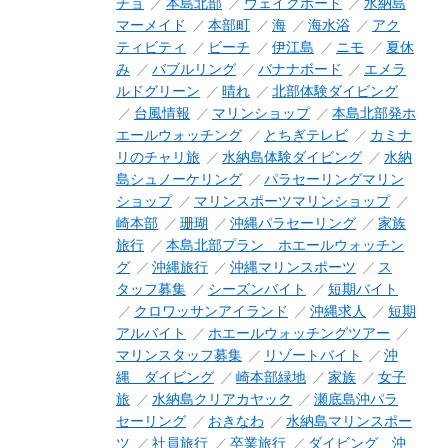
チョ
本島北部
ウェイクボード
水納島
マーメイド
本部町
海
海水浴
アク
ティビティ
ビーチ
伊江島
ニモ
夏休
み
バブルリング
バナナボード
エメラ
ルドグリーン
晴れ
北部体験ダイビング
台風情報
マリンショップ
本島北部発ホ
エールウォッチング
とちぎテレビ
カミナ
リのチャリ旅
水納島体験ダイビング
水納
島シュノーケリング
パラセーリングマリン
ショップ
マリンスポーツマリンショップ
崎本部
珊瑚
沖縄パラセーリング
家族
旅行
本島北部プラン ホエールウォッチン
グ
沖縄旅行
沖縄マリンスポーツ
ス
タッフ募集
シーズンバイト
短期バイト
クロワッサンアイランド
沖縄求人
短期
アルバイト
ホエールウォッチングツアー
マリンスタッフ募集
リゾートバイト
沖
縄 ダイビング
崎本部緑地
家族
女子
旅
水納島クリアカヤック
瀬底島沖パラ
セーリング
おきなわ
水納島マリンスポー
ツ
社員旅行
卒業旅行
ダイビング 沖