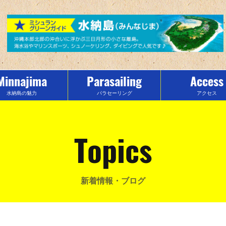
Minnajima
Parasailing
Access
水納島の魅力
パラセーリング
アクセス
Topics
新着情報・ブログ