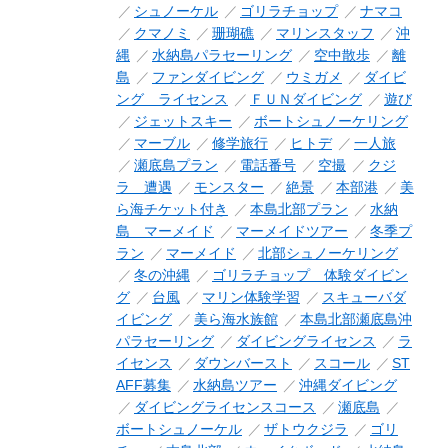
シュノーケル
ゴリラチョップ
ナマコ
クマノミ
珊瑚礁
マリンスタッフ
沖
縄
水納島パラセーリング
空中散歩
離
島
ファンダイビング
ウミガメ
ダイビ
ング ライセンス
ＦＵＮダイビング
遊び
ジェットスキー
ボートシュノーケリング
マーブル
修学旅行
ヒトデ
一人旅
瀬底島プラン
電話番号
空撮
クジ
ラ 遭遇
モンスター
絶景
本部港
美
ら海チケット付き
本島北部プラン
水納
島 マーメイド
マーメイドツアー
冬季プ
ラン
マーメイド
北部シュノーケリング
冬の沖縄
ゴリラチョップ 体験ダイビン
グ
台風
マリン体験学習
スキューバダ
イビング
美ら海水族館
本島北部瀬底島沖
パラセーリング
ダイビングライセンス
ラ
イセンス
ダウンバースト
スコール
ST
AFF募集
水納島ツアー
沖縄ダイビング
ダイビングライセンスコース
瀬底島
ボートシュノーケル
ザトウクジラ
ゴリ