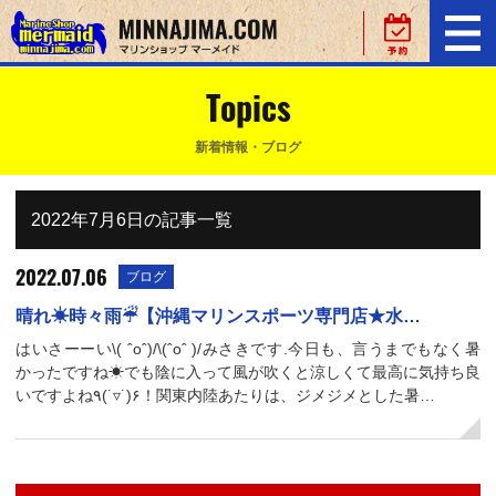
Topics
新着情報・ブログ
2022年7月6日の記事一覧
2022.07.06
ブログ
晴れ☀︎時々雨☔︎【沖縄マリンスポーツ専門店★水…
はいさーーい\( ˆoˆ)/\(ˆoˆ )/みさきです.今日も、言うまでもなく暑
かったですね☀︎でも陰に入って風が吹くと涼しくて最高に気持ち良
いですよね٩(˙▿˙)۶！関東内陸あたりは、ジメジメとした暑…