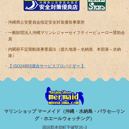
沖縄県公安委員会指定安全対策優良事業所
一般財団法人沖縄マリンレジャーセイフティービューロー賛助会
員
内閣府不定期航路事業届出（渡久地港～水納港、本部港～水納
港）
【 ISO24803適合サービスプロバイダー 】
マリンショップ マーメイド（沖縄・水納島・パラセ―リン
グ・ホエールウォッチング）
国頭郡本部町字健堅35-3