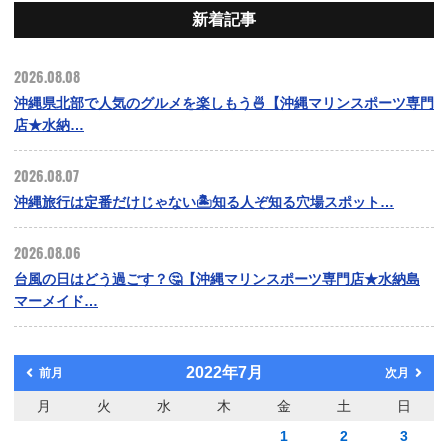
新着記事
2026.08.08
沖縄県北部で人気のグルメを楽しもう🍜【沖縄マリンスポーツ専門
店★水納…
2026.08.07
沖縄旅行は定番だけじゃない🏝️知る人ぞ知る穴場スポット…
2026.08.06
台風の日はどう過ごす？🤔【沖縄マリンスポーツ専門店★水納島
マーメイド…
2022年7月
前月
次月
月
火
水
木
金
土
日
1
2
3