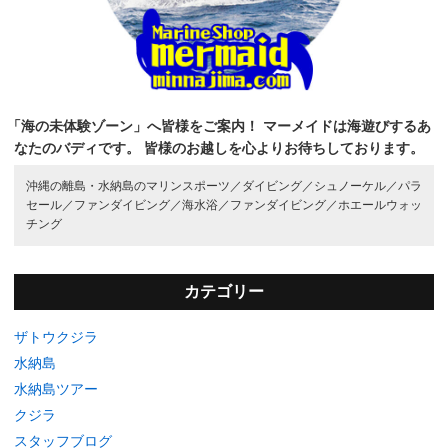
「海の未体験ゾーン」へ皆様をご案内！
マーメイドは海遊びするあ
なたのバディです。
皆様のお越しを心よりお待ちしております。
沖縄の離島・水納島のマリンスポーツ／
ダイビング／
シュノーケル／
パラ
セール／
ファンダイビング／
海水浴／
ファンダイビング／
ホエールウォッ
チング
カテゴリー
ザトウクジラ
水納島
水納島ツアー
クジラ
スタッフブログ