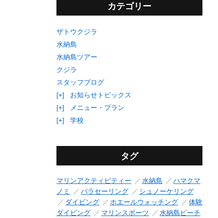
カテゴリー
ザトウクジラ
水納島
水納島ツアー
クジラ
スタッフブログ
[+]
お知らせトピックス
[+]
メニュー・プラン
[+]
学校
タグ
マリンアクティビティー
水納島
ハマクマ
ノミ
パラセーリング
シュノーケリング
ダイビング
ホエールウォッチング
体験
ダイビング
マリンスポーツ
水納島ビーチ