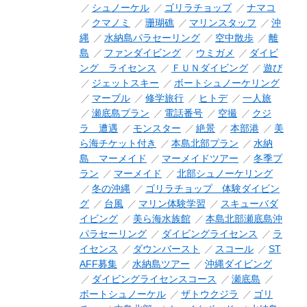
シュノーケル
ゴリラチョップ
ナマコ
クマノミ
珊瑚礁
マリンスタッフ
沖
縄
水納島パラセーリング
空中散歩
離
島
ファンダイビング
ウミガメ
ダイビ
ング ライセンス
ＦＵＮダイビング
遊び
ジェットスキー
ボートシュノーケリング
マーブル
修学旅行
ヒトデ
一人旅
瀬底島プラン
電話番号
空撮
クジ
ラ 遭遇
モンスター
絶景
本部港
美
ら海チケット付き
本島北部プラン
水納
島 マーメイド
マーメイドツアー
冬季プ
ラン
マーメイド
北部シュノーケリング
冬の沖縄
ゴリラチョップ 体験ダイビン
グ
台風
マリン体験学習
スキューバダ
イビング
美ら海水族館
本島北部瀬底島沖
パラセーリング
ダイビングライセンス
ラ
イセンス
ダウンバースト
スコール
ST
AFF募集
水納島ツアー
沖縄ダイビング
ダイビングライセンスコース
瀬底島
ボートシュノーケル
ザトウクジラ
ゴリ