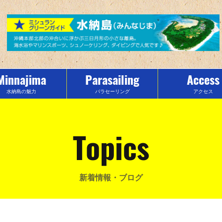
Minnajima
Parasailing
Access
水納島の魅力
パラセーリング
アクセス
Topics
新着情報・ブログ