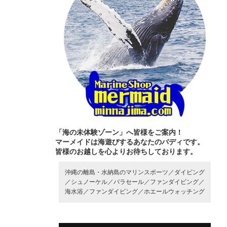
「海の未体験ゾーン」へ皆様をご案内！
マーメイドは海遊びするあなたのバディです。
皆様のお越しを心よりお待ちしております。
沖縄の離島・水納島のマリンスポーツ／
ダイビング
／
シュノーケル／
パラセール／
ファンダイビング／
海水浴／
ファンダイビング／
ホエールウォッチング