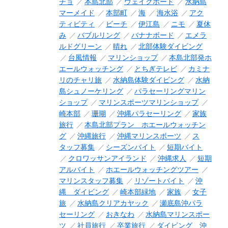
チョ
本島北部
ウェイクボード
水納島
マーメイド
本部町
海
海水浴
アク
ティビティ
ビーチ
伊江島
ニモ
夏休
み
バブルリング
バナナボード
エメラ
ルドグリーン
晴れ
北部体験ダイビング
台風情報
マリンショップ
本島北部発ホ
エールウォッチング
とちぎテレビ
カミナ
リのチャリ旅
水納島体験ダイビング
水納
島シュノーケリング
パラセーリングマリン
ショップ
マリンスポーツマリンショップ
崎本部
珊瑚
沖縄パラセーリング
家族
旅行
本島北部プラン ホエールウォッチン
グ
沖縄旅行
沖縄マリンスポーツ
ス
タッフ募集
シーズンバイト
短期バイト
クロワッサンアイランド
沖縄求人
短期
アルバイト
ホエールウォッチングツアー
マリンスタッフ募集
リゾートバイト
沖
縄 ダイビング
崎本部緑地
家族
女子
旅
水納島クリアカヤック
瀬底島沖パラ
セーリング
おきなわ
水納島マリンスポー
ツ
社員旅行
卒業旅行
ダイビング 沖