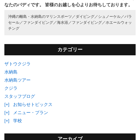
なたのバディです。
皆様のお越しを心よりお待ちしております。
沖縄の離島・水納島のマリンスポーツ／
ダイビング／
シュノーケル／
パラ
セール／
ファンダイビング／
海水浴／
ファンダイビング／
ホエールウォッ
チング
カテゴリー
ザトウクジラ
水納島
水納島ツアー
クジラ
スタッフブログ
[+]
お知らせトピックス
[+]
メニュー・プラン
[+]
学校
アーカイブ