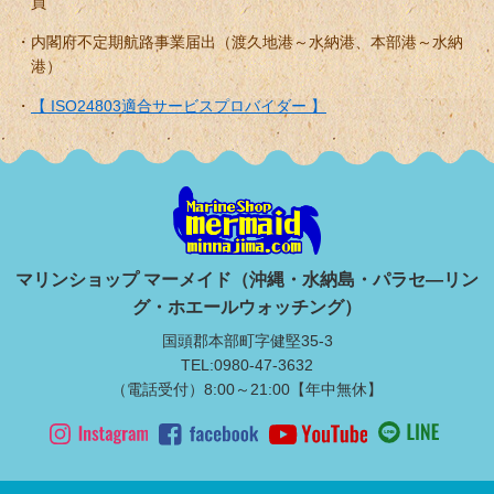
員
内閣府不定期航路事業届出（渡久地港～水納港、本部港～水納
港）
【 ISO24803適合サービスプロバイダー 】
マリンショップ マーメイド（沖縄・水納島・パラセ―リン
グ・ホエールウォッチング）
国頭郡本部町字健堅35-3
TEL:0980-47-3632
（電話受付）8:00～21:00【年中無休】