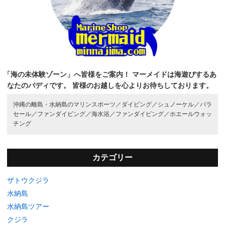
「海の未体験ゾーン」へ皆様をご案内！
マーメイドは海遊びするあ
なたのバディです。
皆様のお越しを心よりお待ちしております。
沖縄の離島・水納島のマリンスポーツ／
ダイビング／
シュノーケル／
パラ
セール／
ファンダイビング／
海水浴／
ファンダイビング／
ホエールウォッ
チング
カテゴリー
ザトウクジラ
水納島
水納島ツアー
クジラ