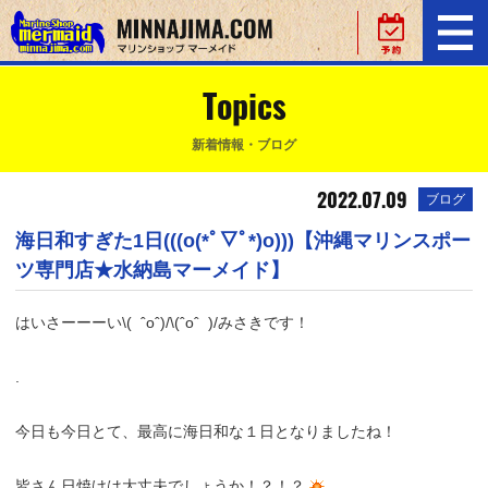
Topics
新着情報・ブログ
2022.07.09
ブログ
海日和すぎた1日(((o(*ﾟ▽ﾟ*)o)))【沖縄マリンスポー
ツ専門店★水納島マーメイド】
はいさーーーい\( ˆoˆ)/\(ˆoˆ )/みさきです！
.
今日も今日とて、最高に海日和な１日となりましたね！
皆さん日焼けは大丈夫でしょうか！？！？