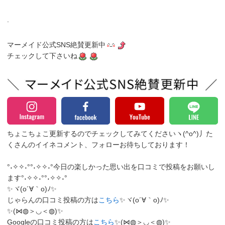
.
マーメイド公式SNS絶賛更新中
チェックして下さいね
ちょこちょこ更新するのでチェックしてみてくださいヽ(^o^)丿
た
くさんのイイネコメント、フォローお待ちしております！
°˖✧✧˖°°˖✧✧˖°今日の楽しかった思い出を口コミで投稿をお願いし
ます°˖✧✧˖°°˖✧✧˖°
✨ヾ(o´∀｀o)ﾉ✨
じゃらんの口コミ投稿の方は
こちら
✨ヾ(o´∀｀o)ﾉ✨
✨(⋈◍＞◡＜◍)✨
Googleの口コミ投稿の方は
こちら
✨(⋈◍＞◡＜◍)✨