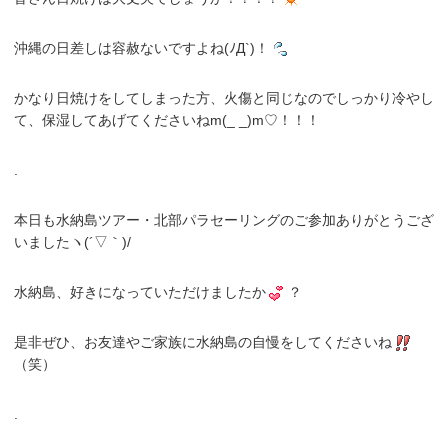
沖縄の日差しは容赦ないですよね(ﾉД`)！
かなり日焼けをしてしまった方、火傷と同じなのでしっかり冷やし
て、保湿してあげてくださいねm(_ _)m♡！！！
.
本日も水納島ツアー・北部パラセーリングのご参加ありがとうござ
いましたヽ(´▽｀)/
水納島、好きになっていただけましたか
？
是非ぜひ、お友達やご家族に水納島の自慢をしてくださいね
（笑）
.