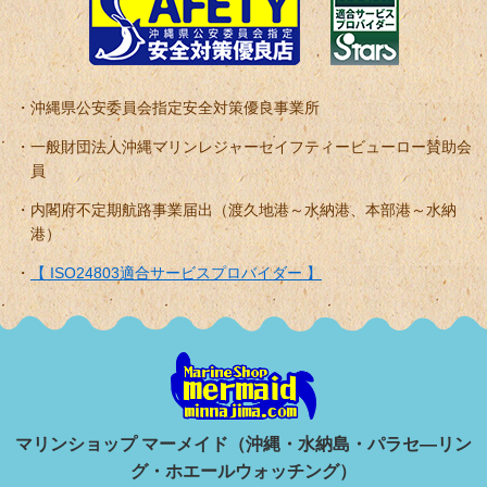
沖縄県公安委員会指定安全対策優良事業所
一般財団法人沖縄マリンレジャーセイフティービューロー賛助会
員
内閣府不定期航路事業届出（渡久地港～水納港、本部港～水納
港）
【 ISO24803適合サービスプロバイダー 】
マリンショップ マーメイド（沖縄・水納島・パラセ―リン
グ・ホエールウォッチング）