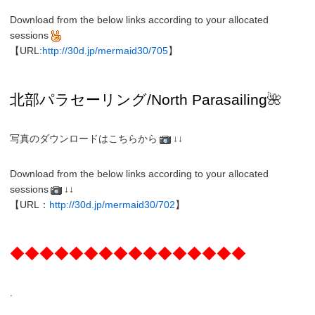
Download from the below links according to your allocated
sessions
【URL:
http://30d.jp/mermaid30/705
】
北部パラセーリング
/North
Parasailing
🌺
写真のダウンロードはこちらから
↓↓
Download from the below links according to your allocated
sessions
↓↓
【URL：
http://30d.jp/mermaid30/702
】
◆◆◆◆◆◆◆◆◆◆◆◆◆◆◆◆
.