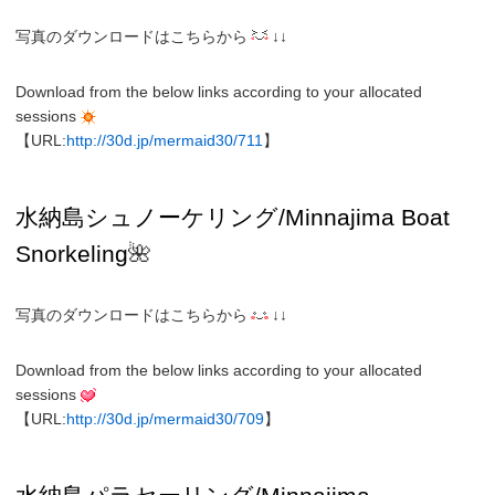
写真のダウンロードはこちらから
↓↓
Download from the below links according to your allocated
sessions
【URL:
http://30d.jp/mermaid30/711
】
水納島
シュノーケリング/
Minnajima
Boat
Snorkeling
🌺
写真のダウンロードはこちらから
↓↓
Download from the below links according to your allocated
sessions
【URL:
http://30d.jp/mermaid30/709
】