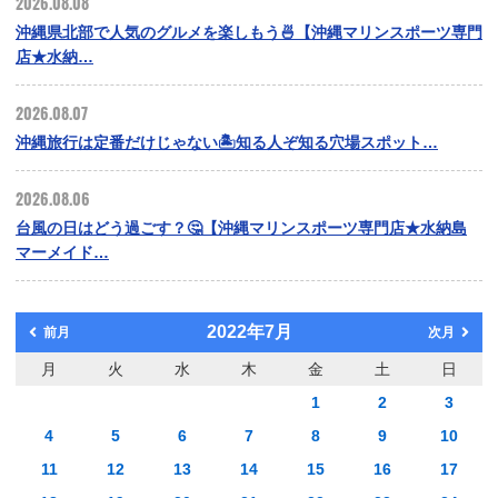
2026.08.08
沖縄県北部で人気のグルメを楽しもう🍜【沖縄マリンスポーツ専門
店★水納…
2026.08.07
沖縄旅行は定番だけじゃない🏝️知る人ぞ知る穴場スポット…
2026.08.06
台風の日はどう過ごす？🤔【沖縄マリンスポーツ専門店★水納島
マーメイド…
2022年7月
前月
次月
月
火
水
木
金
土
日
1
2
3
4
5
6
7
8
9
10
11
12
13
14
15
16
17