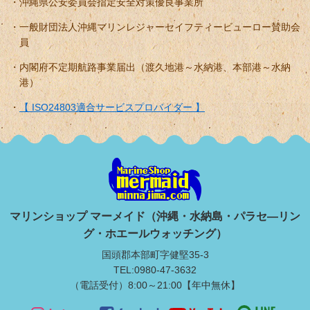
沖縄県公安委員会指定安全対策優良事業所
一般財団法人沖縄マリンレジャーセイフティービューロー賛助会
員
内閣府不定期航路事業届出（渡久地港～水納港、本部港～水納
港）
【 ISO24803適合サービスプロバイダー 】
マリンショップ マーメイド（沖縄・水納島・パラセ―リン
グ・ホエールウォッチング）
国頭郡本部町字健堅35-3
TEL:0980-47-3632
（電話受付）8:00～21:00【年中無休】