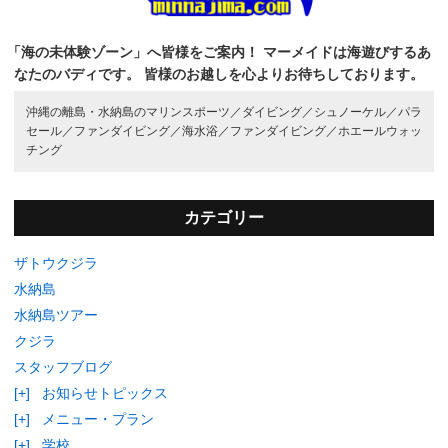
「海の未体験ゾーン」へ皆様をご案内！
マーメイドは海遊びするあ
なたのバディです。
皆様のお越しを心よりお待ちしております。
沖縄の離島・水納島のマリンスポーツ／
ダイビング／
シュノーケル／
パラ
セール／
ファンダイビング／
海水浴／
ファンダイビング／
ホエールウォッ
チング
カテゴリー
ザトウクジラ
水納島
水納島ツアー
クジラ
スタッフブログ
[+]
お知らせトピックス
[+]
メニュー・プラン
[+]
学校