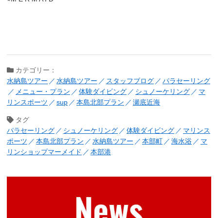
カテゴリー：
水納島ツアー
水納島ツアー
スタッフブログ
パラセーリング
メニュー・プラン
体験ダイビング
シュノーケリング
マ
リンスポーツ
sup
本島北部プラン
瀬底近海
タグ
パラセーリング
シュノーケリング
体験ダイビング
マリンス
ポーツ
本島北部プラン
水納島ツアー
本部町
海水浴
マ
リンショップマーメイド
本部港