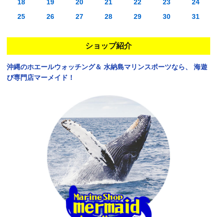
18
19
20
21
22
23
24
25
26
27
28
29
30
31
ショップ紹介
沖縄のホエールウォッチング＆
水納島マリンスポーツなら、
海遊
び専門店マーメイド！