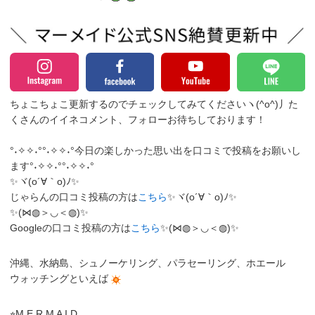
ちょこちょこ更新するのでチェックしてみてくださいヽ(^o^)丿
た
くさんのイイネコメント、フォローお待ちしております！
°˖✧✧˖°°˖✧✧˖°今日の楽しかった思い出を口コミで投稿をお願いし
ます°˖✧✧˖°°˖✧✧˖°
✨ヾ(o´∀｀o)ﾉ✨
じゃらんの口コミ投稿の方は
こちら
✨ヾ(o´∀｀o)ﾉ✨
✨(⋈◍＞◡＜◍)✨
Googleの口コミ投稿の方は
こちら
✨(⋈◍＞◡＜◍)✨
沖縄、水納島、シュノーケリング、パラセーリング、ホエール
ウォッチングといえば
⭐︎M E R M A I D