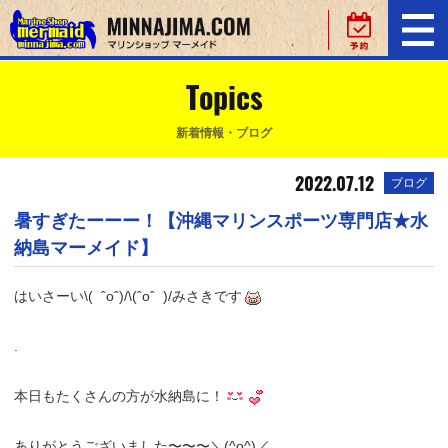
Topics
新着情報・ブログ
2022.07.12
ブログ
暑すぎたーーー！【沖縄マリンスポーツ専門店★水
納島マーメイド】
はいさーい\( ˆoˆ)/\(ˆoˆ )/みさきです
.
本日もたくさんの方が水納島に！
ありがとうございました〜〜〜＼(^o^)／