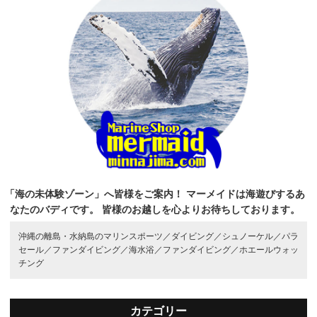
「海の未体験ゾーン」へ皆様をご案内！
マーメイドは海遊びするあ
なたのバディです。
皆様のお越しを心よりお待ちしております。
沖縄の離島・水納島のマリンスポーツ／
ダイビング／
シュノーケル／
パラ
セール／
ファンダイビング／
海水浴／
ファンダイビング／
ホエールウォッ
チング
カテゴリー