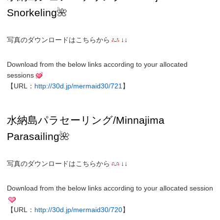
Snorkeling
🌺
写真のダウンロードはこちらから
↓↓
Download from the below links according to your allocated
sessions
【URL：
http://30d.jp/mermaid30/721
】
水納島パラセーリング/Minnajima
Parasailing
🌺
写真のダウンロードはこちらから
↓↓
Download from the below links according to your allocated session
【URL：
http://30d.jp/mermaid30/720
】