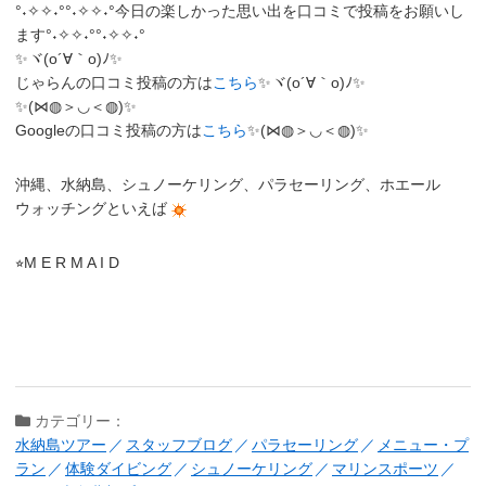
°˖✧✧˖°°˖✧✧˖°今日の楽しかった思い出を口コミで投稿をお願いし
ます°˖✧✧˖°°˖✧✧˖°
✨ヾ(o´∀｀o)ﾉ✨
じゃらんの口コミ投稿の方は
こちら
✨ヾ(o´∀｀o)ﾉ✨
✨(⋈◍＞◡＜◍)✨
Googleの口コミ投稿の方は
こちら
✨(⋈◍＞◡＜◍)✨
沖縄、水納島、シュノーケリング、パラセーリング、ホエール
ウォッチングといえば
⭐︎M E R M A I D
カテゴリー：
水納島ツアー
スタッフブログ
パラセーリング
メニュー・プ
ラン
体験ダイビング
シュノーケリング
マリンスポーツ