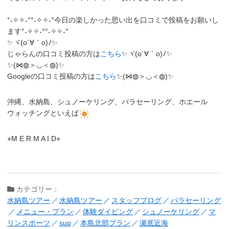
°˖✧✧˖°°˖✧✧˖°今日の楽しかった思い出を口コミで投稿をお願いし
ます°˖✧✧˖°°˖✧✧˖°
✨ヾ(o´∀｀o)ﾉ✨
じゃらんの口コミ投稿の方は
こちら
✨ヾ(o´∀｀o)ﾉ✨
✨(⋈◍＞◡＜◍)✨
Googleの口コミ投稿の方は
こちら
✨(⋈◍＞◡＜◍)✨
沖縄、水納島、シュノーケリング、パラセーリング、ホエール
ウォッチングといえば
⭐︎M E R M A I D⭐︎
カテゴリー：
水納島ツアー
水納島ツアー
スタッフブログ
パラセーリング
メニュー・プラン
体験ダイビング
シュノーケリング
マ
リンスポーツ
sup
本島北部プラン
瀬底近海