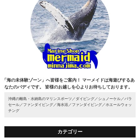
「海の未体験ゾーン」へ皆様をご案内！
マーメイドは海遊びするあ
なたのバディです。
皆様のお越しを心よりお待ちしております。
沖縄の離島・水納島のマリンスポーツ／
ダイビング／
シュノーケル／
パラ
セール／
ファンダイビング／
海水浴／
ファンダイビング／
ホエールウォッ
チング
カテゴリー